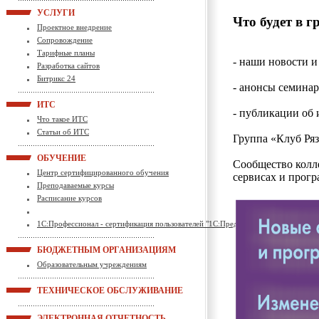
УСЛУГИ
Что будет в г
Проектное внедрение
Сопровождение
Тарифные планы
- наши новости и
Разработка сайтов
Битрикс 24
- анонсы семинар
ИТС
- публикации об 
Что такое ИТС
Статьи об ИТС
Группа «Клуб Ряз
ОБУЧЕНИЕ
Сообщество колле
Центр сертифицированного обучения
сервисах и прогр
Преподаваемые курсы
Расписание курсов
1С:Профессионал - сертификация пользователей "1С:Предприятие"
БЮДЖЕТНЫМ ОРГАНИЗАЦИЯМ
Образовательным учреждениям
ТЕХНИЧЕСКОЕ ОБСЛУЖИВАНИЕ
ЭЛЕКТРОННАЯ ОТЧЕТНОСТЬ