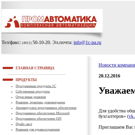
Тел/факс:
50-10-20
. Эл.почта:
info@1c-pa.ru
(4912)
Новости компан
ГЛАВНАЯ СТРАНИЦА
20.12.2016
ПРОДУКТЫ
Программные продукты 1С
Уважаем
Собственные продукты
Отраслевые решения
Решения, практика, рекомендации
Антивирусное программное обеспечение
Для удобства общ
Программное обеспечение Microsoft
бухгалтеров» (
vk
Программное обеспечение GFI
Прайс-лист
Приглашаем Вас п
Решения для здравоохранения