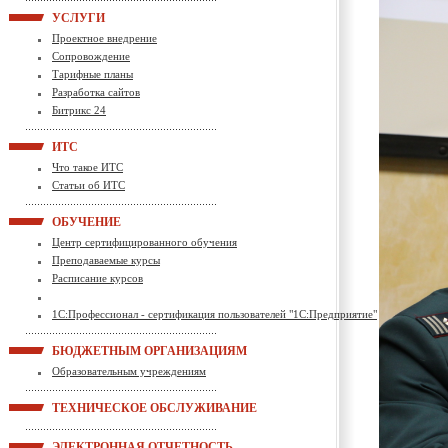
УСЛУГИ
Проектное внедрение
Сопровождение
Тарифные планы
Разработка сайтов
Битрикс 24
ИТС
Что такое ИТС
Статьи об ИТС
ОБУЧЕНИЕ
Центр сертифицированного обучения
Преподаваемые курсы
Расписание курсов
1С:Профессионал - сертификация пользователей "1С:Предприятие"
БЮДЖЕТНЫМ ОРГАНИЗАЦИЯМ
Образовательным учреждениям
ТЕХНИЧЕСКОЕ ОБСЛУЖИВАНИЕ
ЭЛЕКТРОННАЯ ОТЧЕТНОСТЬ