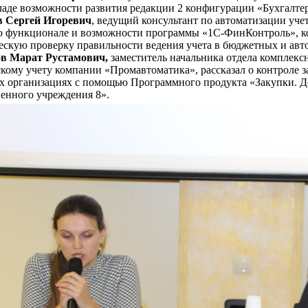
ладе возможности развития редакции 2 конфигурации «Бухгалте
 Сергей Игоревич
, ведущий консультант по автоматизации уч
 о функционале и возможности программы «1С-ФинКонтроль», ко
ескую проверку правильности ведения учета в бюджетных и ав
в Марат Рустамович,
заместитель начальника отдела комплекс
скому учету компании «Промавтоматика», рассказал о контроле з
 организациях с помощью Программного продукта «Закупки. Д
венного учреждения 8».