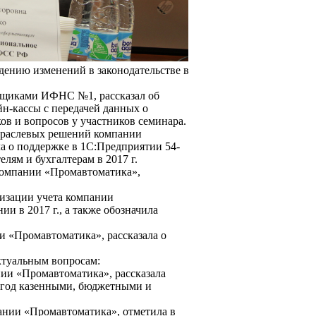
дению изменений в законодательстве в
ельщиками ИФНС №1, рассказал об
йн-кассы с передачей данных о
в и вопросов у участников семинара.
отраслевых решений компании
а о поддержке в 1С:Предприятии 54-
лям и бухгалтерам в 2017 г.
компании «Промавтоматика»,
тизации учета компании
и в 2017 г., а также обозначила
ии «Промавтоматика», рассказала о
ктуальным вопросам:
нии «Промавтоматика», рассказала
6 год казенными, бюджетными и
ании «Промавтоматика», отметила в