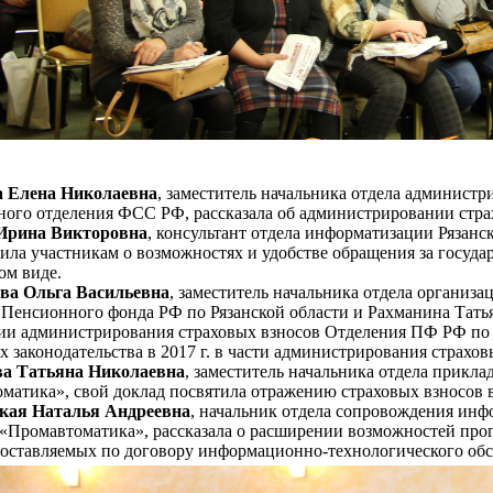
а Елена Николаевна
, заместитель начальника отдела администр
ного отделения ФСС РФ, рассказала об администрировании стра
Ирина Викторовна
, консультант отдела информатизации Рязан
ила участникам о возможностях и удобстве обращения за госу
ом виде.
а Ольга Васильевна
, заместитель начальника отдела организ
 Пенсионного фонда РФ по Рязанской области и Рахманина Тать
ии администрирования страховых взносов Отделения ПФ РФ по Р
 законодательства в 2017 г. в части администрирования страхов
ва Татьяна Николаевна
, заместитель начальника отдела прикл
матика», свой доклад посвятила отражению страховых взносов в 
кая Наталья Андреевна
, начальник отдела сопровождения ин
«Промавтоматика», рассказала о расширении возможностей прог
оставляемых по договору информационно-технологического об