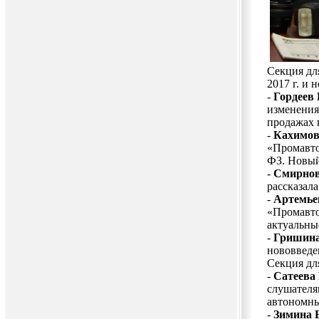
Секция дл
2017 г. и
-
Гордеев
изменения
продажах 
-
Кахимов
«Промавто
ФЗ. Новый
-
Смирнов
рассказал
-
Артемье
«Промавтом
актуальны
-
Гришина
нововведе
Секция дл
-
Сатеева
слушателя
автономн
-
Зимина 