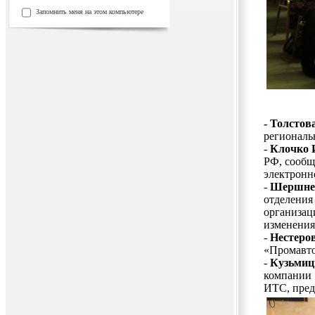
Запомнить меня на этом компьютере
- Толстов
региональ
-
Клочко 
РФ, сообщ
электронн
-
Шершнев
отделения
организац
изменениях
-
Нестеро
«Промавто
-
Кузьмиц
компании 
ИТС, пред