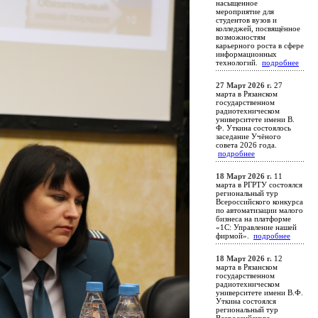
насыщенное
мероприятие для
студентов вузов и
колледжей, посвящённое
возможностям
карьерного роста в сфере
информационных
технологий.
подробнее
27 Март 2026 г.
27
марта в Рязанском
государственном
радиотехническом
университете имени В.
Ф. Уткина состоялось
заседание Учёного
совета 2026 года.
подробнее
18 Март 2026 г.
11
марта в РГРТУ состоялся
региональный тур
Всероссийского конкурса
по автоматизации малого
бизнеса на платформе
«1С: Управление нашей
фирмой».
подробнее
18 Март 2026 г.
12
марта в Рязанском
государственном
радиотехническом
университете имени В.Ф.
Уткина состоялся
региональный тур
Всероссийского