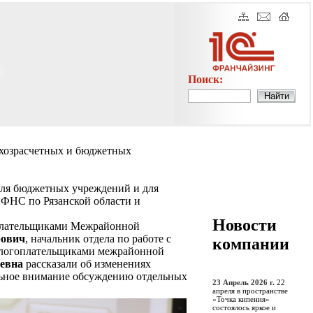
Поиск:
 хозрасчетных и бюджетных
для бюджетных учреждений и для
ИФНС по Рязанской области и
Новости
гоплательщиками Межрайонной
рович
, начальник отдела по работе с
компании
налогоплательщиками межрайонной
евна
рассказали об изменениях
ельное внимание обсуждению отдельных
23 Апрель 2026 г.
22
апреля в пространстве
«Точка кипения»
состоялось яркое и