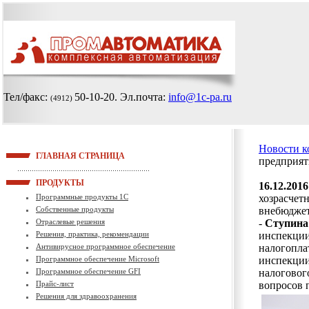
Тел/факс:
50-10-20
. Эл.почта:
info@1c-pa.ru
(4912)
Новости 
ГЛАВНАЯ СТРАНИЦА
предприяти
ПРОДУКТЫ
16.12.2016
Программные продукты 1С
хозрасчет
Собственные продукты
внебюдже
Отраслевые решения
-
Ступина
Решения, практика, рекомендации
инспекции
Антивирусное программное обеспечение
налогопла
Программное обеспечение Microsoft
инспекции
Программное обеспечение GFI
налоговог
Прайс-лист
вопросов 
Решения для здравоохранения