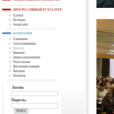
ПРОГРЕССИВНЫЙ БУХГАЛТЕР
О газете
Подписка
Архив газет
КОМПАНИЯ
О компании
Статусы компании
Новости
Вакансии
Акции и мероприятия
Пресс-релизы
Внедренные решения
Контакты
Партнеры
Логин:
Пароль: