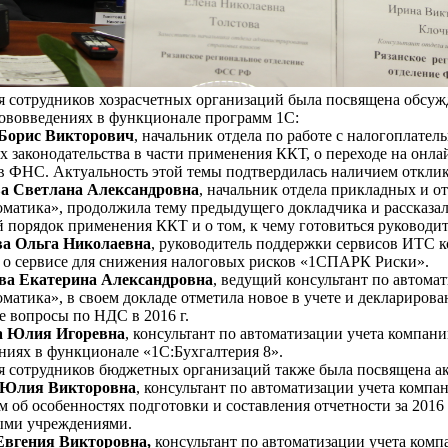
я сотрудников хозрасчетных организаций была посвящена обсуж
 нововведениях в функционале программ 1С:
 Борис Викторович
, начальник отдела по работе с налогоплат
х законодательства в части применения ККТ, о переходе на онла
в ФНС. Актуальность этой темы подтвердилась наличием отклико
а Светлана Александровна
, начальник отдела прикладных и 
матика», продолжила тему предыдущего докладчика и рассказал
 порядок применения ККТ и о том, к чему готовиться руководите
а Ольга Николаевна
, руководитель поддержки сервисов ИТС 
а о сервисе для снижения налоговых рисков «1СПАРК Риски».
ва Екатерина Александровна
, ведущий консультант по автома
атика», в своем докладе отметила новое в учете и декларировани
е вопросы по НДС в 2016 г.
 Юлия Игоревна
, консультант по автоматизации учета компан
ниях в функционале «1С:Бухгалтерия 8».
я сотрудников бюджетных организаций также была посвящена а
 Юлия Викторовна
, консультант по автоматизации учета компа
м об особенностях подготовки и составления отчетности за 201
ыми учреждениями.
Евгения Викторовна,
консультант по автоматизации учета комп