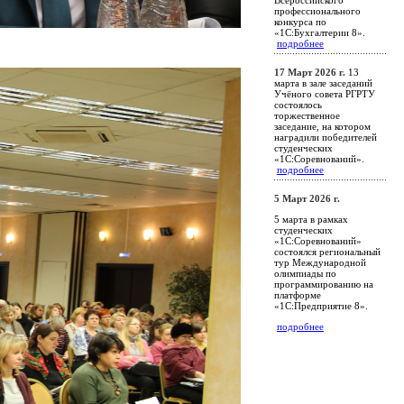
профессионального
конкурса по
«1С:Бухгалтерии 8».
подробнее
17 Март 2026 г.
13
марта в зале заседаний
Учёного совета РГРТУ
состоялось
торжественное
заседание, на котором
наградили победителей
студенческих
«1С:Соревнований».
подробнее
5 Март 2026 г.
5 марта в рамках
студенческих
«1С:Соревнований»
состоялся региональный
тур Международной
олимпиады по
программированию на
платформе
«1С:Предприятие 8».
подробнее