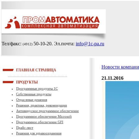
Тел/факс:
50-10-20
. Эл.почта:
info@1c-pa.ru
(4912)
Новости компан
ГЛАВНАЯ СТРАНИЦА
21.11.2016
ПРОДУКТЫ
Программные продукты 1С
Собственные продукты
Отраслевые решения
Решения, практика, рекомендации
Антивирусное программное обеспечение
Программное обеспечение Microsoft
Программное обеспечение GFI
Прайс-лист
Решения для здравоохранения