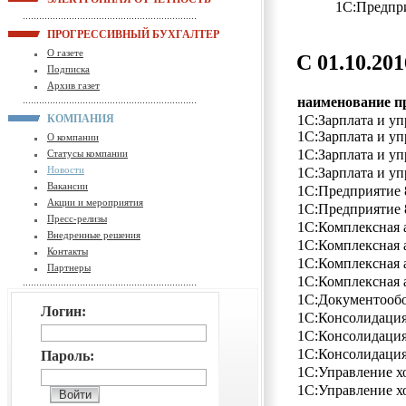
1С:Предпри
ПРОГРЕССИВНЫЙ БУХГАЛТЕР
О газете
С 01.10.20
Подписка
Архив газет
наименование 
1С:Зарплата и уп
КОМПАНИЯ
1С:Зарплата и у
О компании
1С:Зарплата и у
Статусы компании
Новости
1С:Зарплата и 
Вакансии
1С:Предприятие 
Акции и мероприятия
1С:Предприятие 
Пресс-релизы
1С:Комплексная 
Внедренные решения
1С:Комплексная 
Контакты
1С:Комплексная 
Партнеры
1С:Комплексная а
1С:Документоо
Логин:
1С:Консолидац
1С:Консолидац
1С:Консолидация
Пароль:
1С:Управление х
1С:Управление х