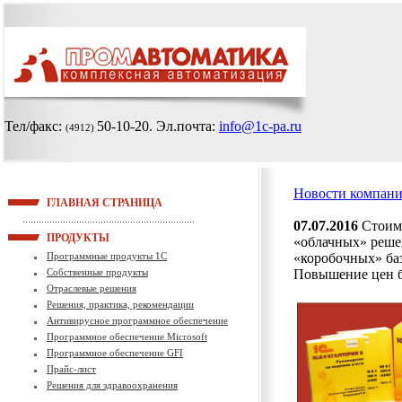
Тел/факс:
50-10-20
. Эл.почта:
info@1c-pa.ru
(4912)
Новости компан
ГЛАВНАЯ СТРАНИЦА
07.07.2016
Стоимо
ПРОДУКТЫ
«облачных» реше
Программные продукты 1С
«коробочных» баз
Собственные продукты
Повышение цен буд
Отраслевые решения
Решения, практика, рекомендации
Антивирусное программное обеспечение
Программное обеспечение Microsoft
Программное обеспечение GFI
Прайс-лист
Решения для здравоохранения