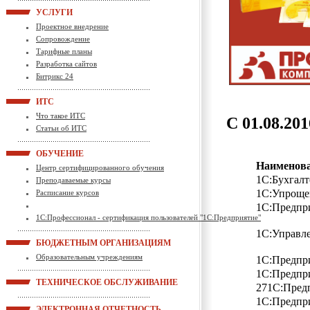
УСЛУГИ
Проектное внедрение
Сопровождение
Тарифные планы
Разработка сайтов
Битрикс 24
ИТС
Что такое ИТС
С 01.08.20
Статьи об ИТС
ОБУЧЕНИЕ
Наименова
Центр сертифицированного обучения
1С:Бухгалт
Преподаваемые курсы
1С:Упроще
Расписание курсов
1С:Предп
1С:Профессионал - сертификация пользователей "1С:Предприятие"
1С:Управле
БЮДЖЕТНЫМ ОРГАНИЗАЦИЯМ
Образовательным учреждениям
1С:Предпри
1С:Предпри
ТЕХНИЧЕСКОЕ ОБСЛУЖИВАНИЕ
271С:Пред
1С:Предпр
ЭЛЕКТРОННАЯ ОТЧЕТНОСТЬ