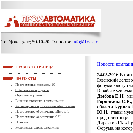
Тел/факс:
50-10-20
. Эл.почта:
info@1c-pa.ru
(4912)
Новости компан
ГЛАВНАЯ СТРАНИЦА
24.05.2016
В пят
ПРОДУКТЫ
Рязанский делов
Программные продукты 1С
форума выступил
Собственные продукты
В работе Форума
Отраслевые решения
Дыбова Е.Н.
, м
Решения, практика, рекомендации
Горячкина С.В.
Антивирусное программное обеспечение
области
Бурцев Е
Программное обеспечение Microsoft
Ю.Н
., главы му
Программное обеспечение GFI
предприятий рег
Прайс-лист
Директор ГК «П
Решения для здравоохранения
Форума, на котор