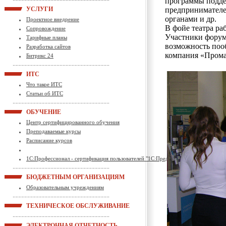
программы подде
УСЛУГИ
предпринимателе
органами и др.
Проектное внедрение
В фойе театра ра
Сопровождение
Участники форум
Тарифные планы
возможность пооб
Разработка сайтов
компания «Прома
Битрикс 24
ИТС
Что такое ИТС
Статьи об ИТС
ОБУЧЕНИЕ
Центр сертифицированного обучения
Преподаваемые курсы
Расписание курсов
1С:Профессионал - сертификация пользователей "1С:Предприятие"
БЮДЖЕТНЫМ ОРГАНИЗАЦИЯМ
Образовательным учреждениям
ТЕХНИЧЕСКОЕ ОБСЛУЖИВАНИЕ
ЭЛЕКТРОННАЯ ОТЧЕТНОСТЬ