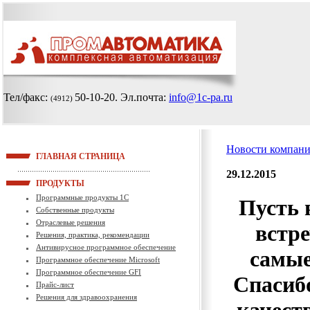
Тел/факс:
50-10-20
. Эл.почта:
info@1c-pa.ru
(4912)
Новости компан
ГЛАВНАЯ СТРАНИЦА
29.12.2015
ПРОДУКТЫ
Программные продукты 1С
Пусть 
Собственные продукты
Отраслевые решения
встре
Решения, практика, рекомендации
Антивирусное программное обеспечение
самые
Программное обеспечение Microsoft
Программное обеспечение GFI
Спасибо
Прайс-лист
Решения для здравоохранения