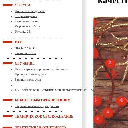
качест
УСЛУГИ
Проектное внедрение
Сопровождение
Тарифные планы
Разработка сайтов
Битрикс 24
ИТС
Что такое ИТС
Статьи об ИТС
ОБУЧЕНИЕ
Центр сертифицированного обучения
Преподаваемые курсы
Расписание курсов
1С:Профессионал - сертификация пользователей "1С:Предприятие"
БЮДЖЕТНЫМ ОРГАНИЗАЦИЯМ
Образовательным учреждениям
ТЕХНИЧЕСКОЕ ОБСЛУЖИВАНИЕ
ЭЛЕКТРОННАЯ ОТЧЕТНОСТЬ