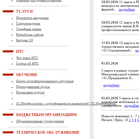
Решения для здравоохранения
18.03.2026
11 марта в Р
конкурса по автоматиза
фирмой».
подробнее
УСЛУГИ
Проектное внедрение
18.03.2026
12 марта в Р
Сопровождение
университете имени В.Ф
Тарифные планы
профессионального кон
Разработка сайтов
Битрикс 24
17.03.2026
13 марта в з
торжественное заседание
«1С:Соревнований».
по
ИТС
Что такое ИТС
Статьи об ИТС
05.03.2026
5 марта в рамках студе
Международной олимпиа
ОБУЧЕНИЕ
«1С:Предприятие 8».
Центр сертифицированного обучения
подробнее
Преподаваемые курсы
Расписание курсов
05.03.2026
5 марта в ст
разработке мобильных и
1С:Профессионал - сертификация пользователей "1С:Предприятие"
университета
подробне
БЮДЖЕТНЫМ ОРГАНИЗАЦИЯМ
Новости компании 1 - 7 
Начало | Пред. |
1
2
3
4
5
Образовательным учреждениям
ТЕХНИЧЕСКОЕ ОБСЛУЖИВАНИЕ