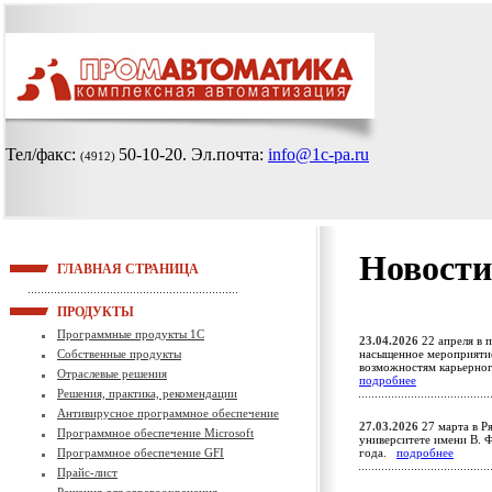
Тел/факс:
50-10-20
. Эл.почта:
info@1c-pa.ru
(4912)
Новости
ГЛАВНАЯ СТРАНИЦА
ПРОДУКТЫ
Программные продукты 1С
23.04.2026
22 апреля в 
Собственные продукты
насыщенное мероприятие
возможностям карьерно
Отраслевые решения
подробнее
Решения, практика, рекомендации
Антивирусное программное обеспечение
27.03.2026
27 марта в Р
Программное обеспечение Microsoft
университете имени В. Ф
Программное обеспечение GFI
года.
подробнее
Прайс-лист