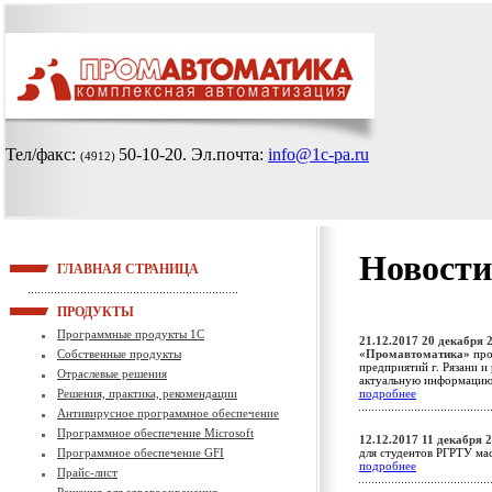
Тел/факс:
50-10-20
. Эл.почта:
info@1c-pa.ru
(4912)
Новости
ГЛАВНАЯ СТРАНИЦА
ПРОДУКТЫ
Программные продукты 1С
21.12.2017
20 декабря 2
Собственные продукты
«Промавтоматика»
про
предприятий г. Рязани и
Отраслевые решения
актуальную информацию 
Решения, практика, рекомендации
подробнее
Антивирусное программное обеспечение
Программное обеспечение Microsoft
12.12.2017
11 декабря 2
Программное обеспечение GFI
для студентов РГРТУ ма
подробнее
Прайс-лист