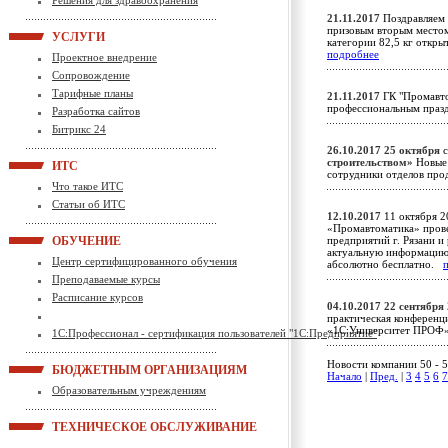
Решения для здравоохранения
21.11.2017
Поздравляем 
призовым вторым местом
УСЛУГИ
категории 82,5 кг откр
подробнее
Проектное внедрение
Сопровождение
Тарифные планы
21.11.2017
ГК "Промавто
профессиональным пра
Разработка сайтов
Битрикс 24
26.10.2017
25 октября
с
строительством»
Новые 
ИТС
сотрудники отделов пр
Что такое ИТС
Статьи об ИТС
12.10.2017
11 октября 2
«Промавтоматика» прове
ОБУЧЕНИЕ
предприятий г. Рязани и
актуальную информацию 
Центр сертифицированного обучения
абсолютно бесплатно.
Преподаваемые курсы
Расписание курсов
04.10.2017
22 сентября
практическая конференц
«1С:Университет ПРОФ»
1С:Профессионал - сертификация пользователей "1С:Предприятие"
Новости компании 50 - 5
БЮДЖЕТНЫМ ОРГАНИЗАЦИЯМ
Начало
|
Пред.
|
3
4
5
6
7
Образовательным учреждениям
ТЕХНИЧЕСКОЕ ОБСЛУЖИВАНИЕ