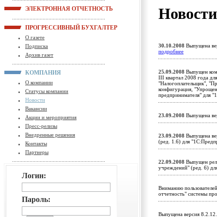
Новост
ЭЛЕКТРОННАЯ ОТЧЕТНОСТЬ
ПРОГРЕССИВНЫЙ БУХГАЛТЕР
О газете
30.10.2008
Выпущена вер
Подписка
подробнее
Архив газет
25.09.2008
Выпущен комп
КОМПАНИЯ
III квартал 2008 года д
О компании
"Налогоплательщик", "П
конфигурация, "Упрощен
Статусы компании
предпринимателя" для "
Новости
Вакансии
23.09.2008
Выпущена ве
Акции и мероприятия
Пресс-релизы
Внедренные решения
23.09.2008
Выпущена вер
(ред. 1.6) для "1С:Пред
Контакты
Партнеры
22.09.2008
Выпущен рели
учреждений" (ред. 6) д
Логин:
Вниманию пользователей
отчетность" системы пр
Пароль:
Выпущена версия 8.2.12