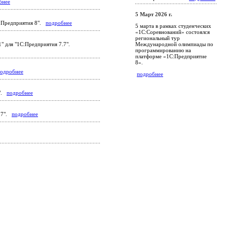
бнее
5 Март 2026 г.
С:Предприятия 8".
подробнее
5 марта в рамках студенческих
«1С:Соревнований» состоялся
региональный тур
Международной олимпиады по
" для "1С:Предприятия 7.7".
программированию на
платформе «1С:Предприятие
8».
одробнее
подробнее
7".
подробнее
7.7".
подробнее