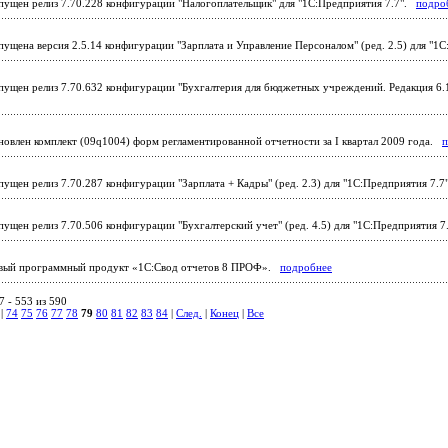
ущен релиз 7.70.228 конфигурации "Налогоплательщик" для "1С:Предприятия 7.7".
подро
ущена версия 2.5.14 конфигурации "Зарплата и Управление Персоналом" (ред. 2.5) для "1
ущен релиз 7.70.632 конфигурации "Бухгалтерия для бюджетных учреждений. Редакция 6.1
овлен комплект (09q1004) форм регламентированной отчетности за I квартал 2009 года.
п
ущен релиз 7.70.287 конфигурации "Зарплата + Кадры" (ред. 2.3) для "1С:Предприятия 7.
ущен релиз 7.70.506 конфигурации "Бухгалтерский учет" (ред. 4.5) для "1С:Предприятия 
ый программный продукт «1С:Свод отчетов 8 ПРОФ».
подробнее
 - 553 из 590
|
74
75
76
77
78
79
80
81
82
83
84
|
След.
|
Конец
|
Все