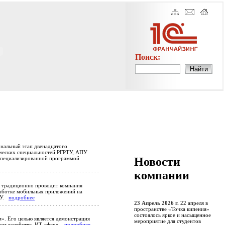
Поиск:
ональный этап двенадцатого
ических специальностей РГРТУ, АПУ
Новости
 специализированной программой
компании
е традиционно проводит компания
работке мобильных приложений на
РТУ.
подробнее
23 Апрель 2026 г.
22 апреля в
пространстве «Точка кипения»
состоялось яркое и насыщенное
». Его целью является демонстрация
мероприятие для студентов
ном хозяйстве, ИТ-сфере.
подробнее