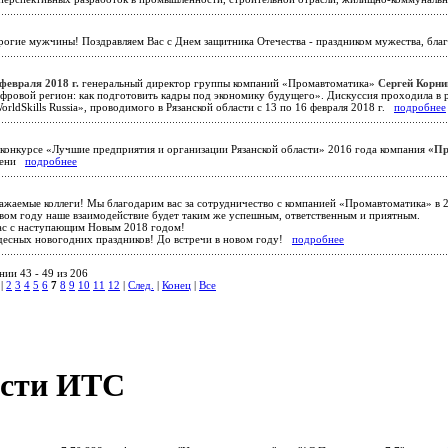
огие мужчины! Поздравляем Вас с Днем защитника Отечества - праздником мужества, бла
февраля 2018 г.
генеральный директор группы компаний «Промавтоматика»
Сергей Корн
фровой регион: как подготовить кадры под экономику будущего». Дискуссия проходила в 
rldSkills Russia», проводимого в Рязанской области с 13 по 16 февраля 2018 г.
подробнее
конкурсе «Лучшие предприятия и организации Рязанской области» 2016 года компания
«Пр
епени
подробнее
жаемые коллеги! Мы благодарим вас за сотрудничество с компанией «Промавтоматика» в 20
овом году наше взаимодействие будет таким же успешным, ответственным и приятным.
ас с наступающим Новым 2018 годом!
десных новогодних праздников! До встречи в новом году!
подробнее
ии 43 - 49 из 206
|
2
3
4
5
6
7
8
9
10
11
12
|
След.
|
Конец
|
Все
сти ИТС