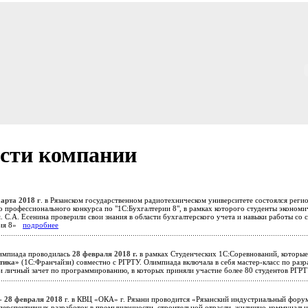
сти компании
марта 2018 г
. в Рязанском государственном радиотехническом университете состоялся реги
о профессионального конкурса по "1С:Бухгалтерии 8", в рамках которого студенты эконом
 С.А. Есенина проверили свои знания в области бухгалтерского учета и навыки работы со
рия 8»
подробнее
мпиада проводилась
28 февраля 2018 г.
в рамках Студенческих 1С:Соревнований, которы
тика»
(1С:Франчайзи) совместно с РГРТУ. Олимпиада включала в себя мастер-класс по раз
и личный зачет по программированию, в которых приняли участие более 80 студентов РГ
 - 28 февраля 2018
г. в КВЦ «ОКА» г. Рязани проводится «Рязанский индустриальный форум
перспективных разработок в промышленности, строительной отрасли, жилищно-коммуналь