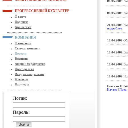
04.05.2009
Вып
ПРОГРЕССИВНЫЙ БУХГАЛТЕР
04.05.2009
Вып
О газете
Подписка
21.04.2009
Вып
Архив газет
подробнее
КОМПАНИЯ
17.04.2009
Обн
О компании
Статусы компании
10.04.2009
Вып
Новости
Вакансии
Акции и мероприятия
10.04.2009
Вып
Пресс-релизы
Внедренные решения
10.04.2009
Нов
Контакты
Партнеры
Новости 1C 547
Начало
|
Пред.
Логин:
Пароль: