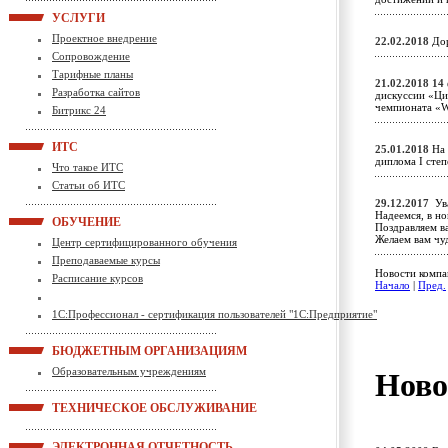
УСЛУГИ
Проектное внедрение
22.02.2018
Дор
Сопровождение
Тарифные планы
21.02.2018
14 
Разработка сайтов
дискуссии «Ци
чемпионата «Wo
Битрикс 24
ИТС
25.01.2018
На 
диплома I ст
Что такое ИТС
Статьи об ИТС
29.12.2017
Ува
Надеемся, в н
ОБУЧЕНИЕ
Поздравляем в
Желаем вам чу
Центр сертифицированного обучения
Преподаваемые курсы
Новости компан
Расписание курсов
Начало
|
Пред.
1С:Профессионал - сертификация пользователей "1С:Предприятие"
БЮДЖЕТНЫМ ОРГАНИЗАЦИЯМ
Образовательным учреждениям
Ново
ТЕХНИЧЕСКОЕ ОБСЛУЖИВАНИЕ
ЭЛЕКТРОННАЯ ОТЧЕТНОСТЬ