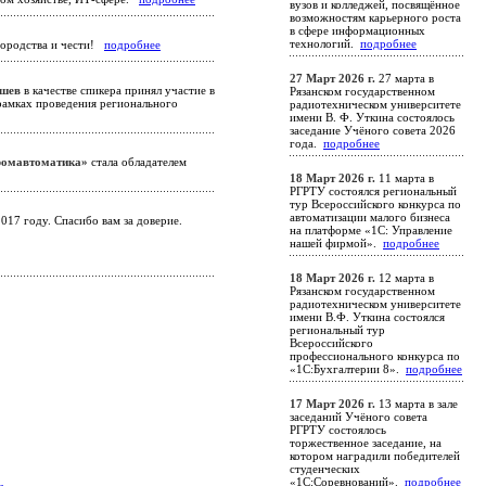
вузов и колледжей, посвящённое
возможностям карьерного роста
в сфере информационных
технологий.
подробнее
городства и чести!
подробнее
27 Март 2026 г.
27 марта в
ишев
в качестве спикера принял участие в
Рязанском государственном
рамках проведения регионального
радиотехническом университете
имени В. Ф. Уткина состоялось
заседание Учёного совета 2026
года.
подробнее
омавтоматика»
стала обладателем
18 Март 2026 г.
11 марта в
РГРТУ состоялся региональный
тур Всероссийского конкурса по
автоматизации малого бизнеса
17 году. Спасибо вам за доверие.
на платформе «1С: Управление
нашей фирмой».
подробнее
18 Март 2026 г.
12 марта в
Рязанском государственном
радиотехническом университете
имени В.Ф. Уткина состоялся
региональный тур
Всероссийского
профессионального конкурса по
«1С:Бухгалтерии 8».
подробнее
17 Март 2026 г.
13 марта в зале
заседаний Учёного совета
РГРТУ состоялось
торжественное заседание, на
котором наградили победителей
студенческих
«1С:Соревнований».
подробнее