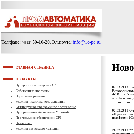
Тел/факс:
50-10-20
. Эл.почта:
info@1c-pa.ru
(4912)
Ново
ГЛАВНАЯ СТРАНИЦА
ПРОДУКТЫ
Программные продукты 1С
02.03.2018
1 
Собственные продукты
Всероссийског
ФСИН, РГУ им.
Отраслевые решения
«1С:Бухгалте
Решения, практика, рекомендации
Антивирусное программное обеспечение
02.03.2018
Оли
Программное обеспечение Microsoft
«Промавтома
Программное обеспечение GFI
платформе 1С 
Прайс-лист
Решения для здравоохранения
28.02.2018
27
достижений и 