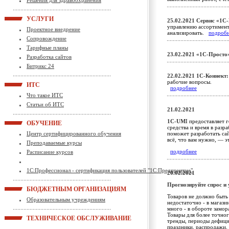
Решения для здравоохранения
УСЛУГИ
25.02.2021
Сервис «1С
управлению ассортимент
Проектное внедрение
анализировать.
подроб
Сопровождение
Тарифные планы
23.02.2021
«1С-Просто
Разработка сайтов
Битрикс 24
22.02.2021
1С-Коннект:
рабочие вопросы.
ИТС
подробнее
Что такое ИТС
Статьи об ИТС
21.02.2021
1С-UM
I предоставляет 
ОБУЧЕНИЕ
средства и время в разр
Центр сертифицированного обучения
поможет разработать сай
всё, что вам нужно, — 
Преподаваемые курсы
подробнее
Расписание курсов
1С:Профессионал - сертификация пользователей "1С:Предприятие"
20.02.2021
Прогнозируйте спрос и
БЮДЖЕТНЫМ ОРГАНИЗАЦИЯМ
Товаров не должно быть
Образовательным учреждениям
недостаточно - в магаз
много - в обороте замор
Товары для более точног
ТЕХНИЧЕСКОЕ ОБСЛУЖИВАНИЕ
тренды, периоды дефицит
праздники, распродажи, 