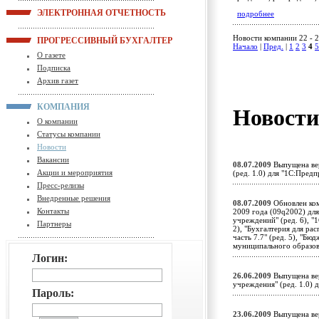
ЭЛЕКТРОННАЯ ОТЧЕТНОСТЬ
подробнее
Новости компании 22 - 2
ПРОГРЕССИВНЫЙ БУХГАЛТЕР
Начало
|
Пред.
|
1
2
3
4
5
О газете
Подписка
Архив газет
КОМПАНИЯ
Новост
О компании
Статусы компании
Новости
Вакансии
08.07.2009
Выпущена вер
Акции и мероприятия
(ред. 1.0) для "1С:Пред
Пресс-релизы
Внедренные решения
08.07.2009
Обновлен ком
Контакты
2009 года (09q2002) дл
учреждений" (ред. 6), "1
Партнеры
2), "Бухгалтерия для ра
часть 7.7" (ред. 5), "Б
муниципального образо
Логин:
26.06.2009
Выпущена вер
учреждения" (ред. 1.0)
Пароль:
23.06.2009
Выпущена вер