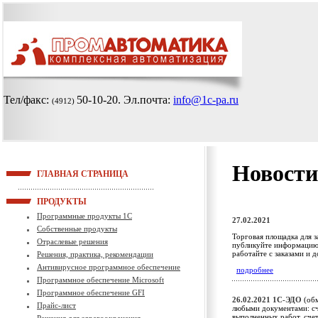
Тел/факс:
50-10-20
. Эл.почта:
info@1c-pa.ru
(4912)
Новости
ГЛАВНАЯ СТРАНИЦА
ПРОДУКТЫ
Программные продукты 1С
27.02.2021
Собственные продукты
Торговая площадка для з
Отраслевые решения
публикуйте информацию 
работайте с заказами и 
Решения, практика, рекомендации
Антивирусное программное обеспечение
подробнее
Программное обеспечение Microsoft
Программное обеспечение GFI
26.02.2021
1С-ЭДО
(обм
Прайс-лист
любыми документами: сч
выполненных работ, сче