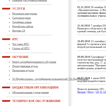
Решения для здравоохранения
01.11.2010
20 октября 2
УСЛУГИ
«Промавтоматика» и Фи
административно-финан
Проектное внедрение
муниципальных учреж
Сопровождение
Тарифные планы
11.10.2010
7 октября 20
Разработка сайтов
Рязанского областного 
Битрикс 24
единый семинар для бух
ИТС
16.09.2010
15 сентября 
Что такое ИТС
фирмой 1с провела в кон
второй региональный с
Статьи об ИТС
ОБУЧЕНИЕ
09.09.2010
Сертификат "
получил программный пр
Центр сертифицированного обучения
строительства, ред. 2"
автоматизации "Промавт
Преподаваемые курсы
конфигурация, разработ
Расписание курсов
06.07.2010
1 июля 2010 
1С:Профессионал - сертификация пользователей "1С:Предприятие"
ведущим разработчиком
БЮДЖЕТНЫМ ОРГАНИЗАЦИЯМ
Новости компании 183 - 
Начало
|
Пред.
|
20
21
22
Образовательным учреждениям
ТЕХНИЧЕСКОЕ ОБСЛУЖИВАНИЕ