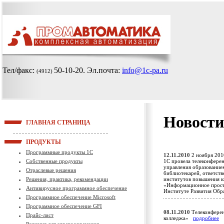
Тел/факс:
50-10-20
. Эл.почта:
info@1c-pa.ru
(4912)
Новости
ГЛАВНАЯ СТРАНИЦА
ПРОДУКТЫ
Программные продукты 1С
12.11.2010
2 ноября 201
Собственные продукты
1С провела телеконфере
управления образованием
Отраслевые решения
библиотекарей, ответст
Решения, практика, рекомендации
институтов повышения к
«Информационное простр
Антивирусное программное обеспечение
Институте Развития Об
Программное обеспечение Microsoft
Программное обеспечение GFI
08.11.2010
Телеконферен
Прайс-лист
колледжа»
подробнее