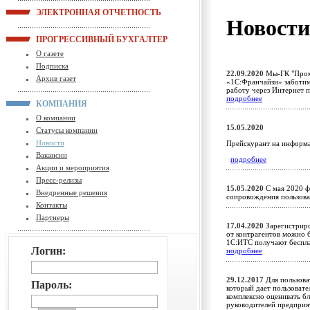
ЭЛЕКТРОННАЯ ОТЧЕТНОСТЬ
Новост
ПРОГРЕССИВНЫЙ БУХГАЛТЕР
О газете
Подписка
22.09.2020
Мы-ГК "Пром
Архив газет
«1С:Франчайзи» заботим
работу через Интернет 
подробнее
КОМПАНИЯ
О компании
15.05.2020
Статусы компании
Новости
Прейскурант на информ
Вакансии
подробнее
Акции и мероприятия
Пресс-релизы
15.05.2020
С мая 2020 ф
Внедренные решения
сопровождения пользов
Контакты
Партнеры
17.04.2020
Зарегистриро
от контрагентов можно 
1С:ИТС получают беспл
Логин:
подробнее
29.12.2017
Для пользова
Пароль:
который дает пользоват
комплексно оценивать бл
руководителей предприя