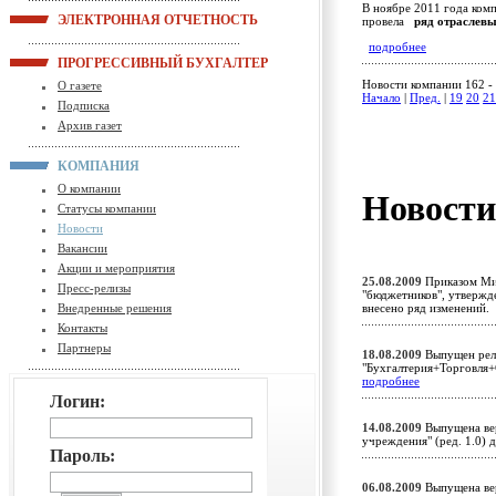
В ноябре 2011 года ком
ЭЛЕКТРОННАЯ ОТЧЕТНОСТЬ
провела
ряд отраслевы
подробнее
ПРОГРЕССИВНЫЙ БУХГАЛТЕР
Новости компании 162 - 
О газете
Начало
|
Пред.
|
19
20
21
Подписка
Архив газет
КОМПАНИЯ
О компании
Новост
Статусы компании
Новости
Вакансии
Акции и мероприятия
25.08.2009
Приказом Мин
Пресс-релизы
"бюджетников", утвержд
Внедренные решения
внесено ряд изменений
Контакты
Партнеры
18.08.2009
Выпущен рели
"Бухгалтерия+Торговля+
подробнее
Логин:
14.08.2009
Выпущена вер
учреждения" (ред. 1.0)
Пароль:
06.08.2009
Выпущена вер