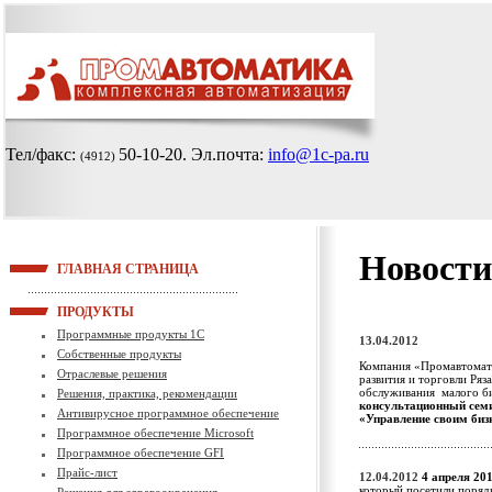
Тел/факс:
50-10-20
. Эл.почта:
info@1c-pa.ru
(4912)
Новости
ГЛАВНАЯ СТРАНИЦА
ПРОДУКТЫ
Программные продукты 1С
13.04.2012
Собственные продукты
Компания «Промавтомати
Отраслевые решения
развития и торговли Ряз
обслуживания малого б
Решения, практика, рекомендации
консультационный семи
Антивирусное программное обеспечение
«Управление своим биз
Программное обеспечение Microsoft
Программное обеспечение GFI
Прайс-лист
12.04.2012
4 апреля 20
который посетили поряд