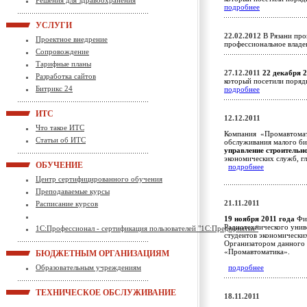
Решения для здравоохранения
подробнее
УСЛУГИ
22.02.2012
В Рязани про
Проектное внедрение
профессиональное влад
Сопровождение
Тарифные планы
27.12.2011
22 декабря 2
Разработка сайтов
который посетили поряд
Битрикс 24
подробнее
ИТС
12.12.2011
Что такое ИТС
Компания «Промавтомат
Статьи об ИТС
обслуживания малого би
управление строительн
экономических служб, г
ОБУЧЕНИЕ
подробнее
Центр сертифицированного обучения
Преподаваемые курсы
21.11.2011
Расписание курсов
19 ноября 2011 года
Фир
Радиотехнического унив
1С:Профессионал - сертификация пользователей "1С:Предприятие"
студентов экономически
Организатором данного 
«Промавтоматика».
БЮДЖЕТНЫМ ОРГАНИЗАЦИЯМ
Образовательным учреждениям
подробнее
ТЕХНИЧЕСКОЕ ОБСЛУЖИВАНИЕ
18.11.2011