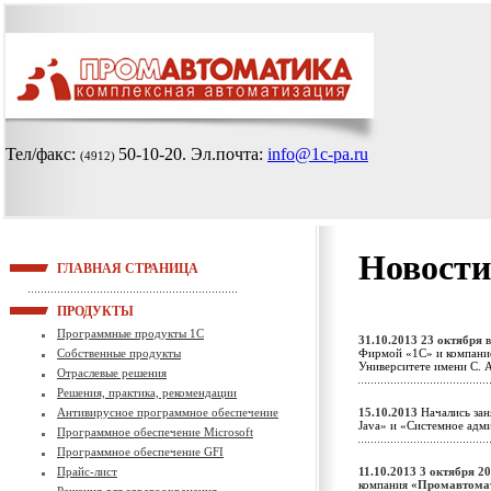
Тел/факс:
50-10-20
. Эл.почта:
info@1c-pa.ru
(4912)
Новости
ГЛАВНАЯ СТРАНИЦА
ПРОДУКТЫ
Программные продукты 1С
31.10.2013
23 октября
в
Собственные продукты
Фирмой «1С» и компание
Университете имени С.
Отраслевые решения
Решения, практика, рекомендации
Антивирусное программное обеспечение
15.10.2013
Начались зан
Java» и «Системное ад
Программное обеспечение Microsoft
Программное обеспечение GFI
Прайс-лист
11.10.2013
3 октября 2
компания
«Промавтома