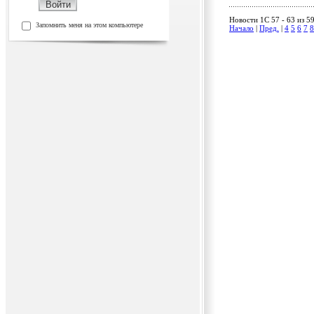
Новости 1C 57 - 63 из 5
Запомнить меня на этом компьютере
Начало
|
Пред.
|
4
5
6
7
8