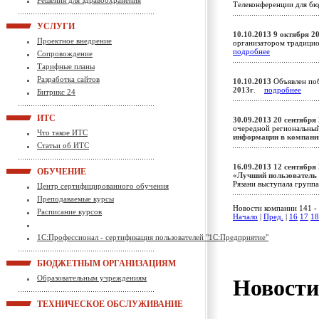
Решения для здравоохранения
Телеконференции для 
УСЛУГИ
10.10.2013
9 октября 2
Проектное внедрение
организатором традици
подробнее
Сопровождение
Тарифные планы
Разработка сайтов
10.10.2013
Объявлен поб
2013г
.
подробнее
Битрикс 24
ИТС
30.09.2013
20 сентября
очередной региональны
Что такое ИТС
информации в компани
Статьи об ИТС
16.09.2013
12 сентября 
ОБУЧЕНИЕ
«Лучший пользователь
Рязани выступала групп
Центр сертифицированного обучения
Преподаваемые курсы
Новости компании 141 - 
Расписание курсов
Начало
|
Пред.
|
16
17
18
1С:Профессионал - сертификация пользователей "1С:Предприятие"
БЮДЖЕТНЫМ ОРГАНИЗАЦИЯМ
Образовательным учреждениям
Новост
ТЕХНИЧЕСКОЕ ОБСЛУЖИВАНИЕ