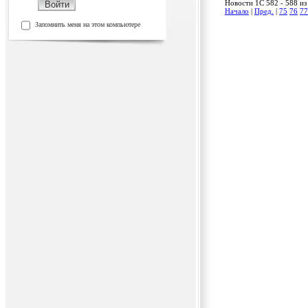
Новости 1C 582 - 588 из
Начало
|
Пред.
|
75
76
77
Запомнить меня на этом компьютере