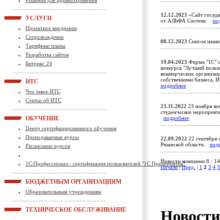
Решения для здравоохранения
12.12.2023
«Сайт госуда
УСЛУГИ
от АЛЬФА Системс
по
Проектное внедрение
Сопровождение
08.12.2023
Список наших
Тарифные планы
Разработка сайтов
19.04.2023
Фирма "1С" об
Битрикс 24
конкурса "Лучший польз
коммерческих организац
собственники бизнеса, 
ИТС
подробнее
Что такое ИТС
Статьи об ИТС
23.11.2022
23 ноября ко
студенческое мероприяти
ОБУЧЕНИЕ
подробнее
Центр сертифицированного обучения
Преподаваемые курсы
22.09.2022
22 сентября 
Рязанской области.
под
Расписание курсов
Новости компании 8 - 14
1С:Профессионал - сертификация пользователей "1С:Предприятие"
Начало
|
Пред.
|
1
2
3
4
5
БЮДЖЕТНЫМ ОРГАНИЗАЦИЯМ
Образовательным учреждениям
ТЕХНИЧЕСКОЕ ОБСЛУЖИВАНИЕ
Новост