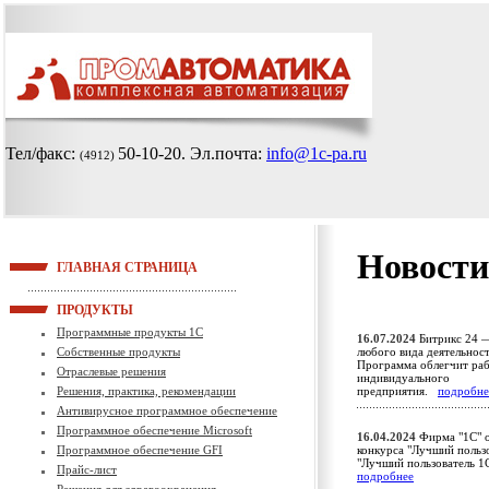
Тел/факс:
50-10-20
. Эл.почта:
info@1c-pa.ru
(4912)
Новости
ГЛАВНАЯ СТРАНИЦА
ПРОДУКТЫ
Программные продукты 1С
16.07.2024
Битрикс 24 —
Собственные продукты
любого вида деятельност
Программа облегчит раб
Отраслевые решения
индивидуального
Решения, практика, рекомендации
предприятия.
подробне
Антивирусное программное обеспечение
Программное обеспечение Microsoft
16.04.2024
Фирма "1С" о
Программное обеспечение GFI
конкурса "Лучший пользо
"Лучший пользователь 1
Прайс-лист
подробнее