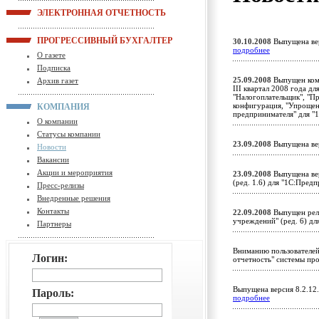
ЭЛЕКТРОННАЯ ОТЧЕТНОСТЬ
ПРОГРЕССИВНЫЙ БУХГАЛТЕР
30.10.2008
Выпущена вер
подробнее
О газете
Подписка
25.09.2008
Выпущен комп
Архив газет
III квартал 2008 года д
"Налогоплательщик", "П
конфигурация, "Упрощен
КОМПАНИЯ
предпринимателя" для "
О компании
Статусы компании
23.09.2008
Выпущена ве
Новости
Вакансии
Акции и мероприятия
23.09.2008
Выпущена вер
(ред. 1.6) для "1С:Пред
Пресс-релизы
Внедренные решения
Контакты
22.09.2008
Выпущен рели
учреждений" (ред. 6) д
Партнеры
Вниманию пользователей
Логин:
отчетность" системы пр
Выпущена версия 8.2.12
Пароль:
подробнее