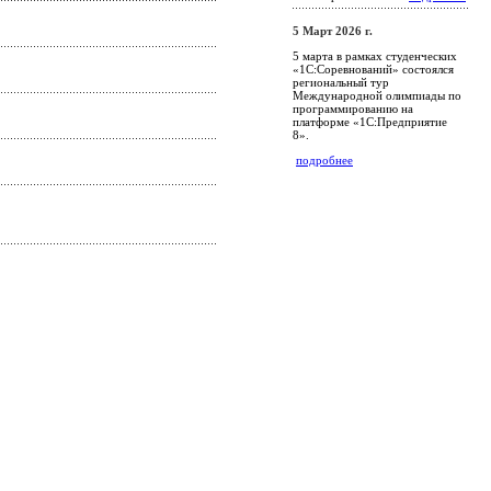
5 Март 2026 г.
5 марта в рамках студенческих
«1С:Соревнований» состоялся
региональный тур
Международной олимпиады по
программированию на
платформе «1С:Предприятие
8».
подробнее