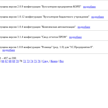
ущена версия 2.0.9 конфигурации "Бухгалтерия предприятия КОРП"
подробнее
ущена версия 1.0.12 конфигурации "Бухгалтерия бюджетного учреждения"
подробнее
ущена версия 1.0.4 конфигурации "Комплексная автоматизация"
подробнее
ущена версия 3.1.4 конфигурации "Свод отчетов ПРОФ"
подробнее
ущена версия 1.0.8 конфигурации "Розница" (ред. 1.0) для "1С:Предприятия 8".
ии
подробнее
 - 497 из 590
|
66
67
68
69
70
71
72
73
74
75
76
|
След.
|
Конец
|
Все