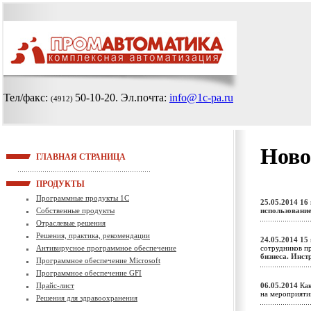
Тел/факс:
50-10-20
. Эл.почта:
info@1c-pa.ru
(4912)
Ново
ГЛАВНАЯ СТРАНИЦА
ПРОДУКТЫ
Программные продукты 1С
25.05.2014
16
Собственные продукты
использование
Отраслевые решения
Решения, практика, рекомендации
24.05.2014
15
Антивирусное программное обеспечение
сотрудников п
бизнеса. Инст
Программное обеспечение Microsoft
Программное обеспечение GFI
Прайс-лист
06.05.2014
Как
на мероприят
Решения для здравоохранения