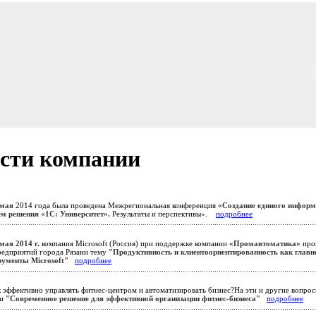
сти компании
 мая
2014 года была проведена Межрегиональная конференция
«Создание единого информ
м решения «1С: Университет».
Результаты и перспективы».
подробнее
 мая 2014 г.
компания Microsoft (Россия) при поддержке компании
«Промавтоматика»
про
редприятий города Рязани тему
"Продуктивность и клиентоориентированность как главн
рументы Microsoft"
подробнее
 эффективно управлять фитнес-центром и автоматизировать бизнес?На эти и другие вопро
ии
"Современное решение для эффективной организации фитнес-бизнеса"
подробнее