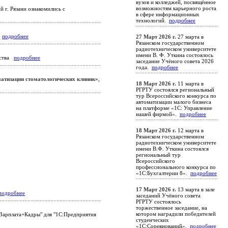
вузов и колледжей, посвящённое
возможностям карьерного роста
 г. Рязани ознакомились с
в сфере информационных
технологий.
подробнее
.
подробнее
27 Март 2026 г.
27 марта в
Рязанском государственном
радиотехническом университете
имени В. Ф. Уткина состоялось
имства
подробнее
заседание Учёного совета 2026
года.
подробнее
матизации стоматологических клиник»
,
18 Март 2026 г.
11 марта в
РГРТУ состоялся региональный
тур Всероссийского конкурса по
автоматизации малого бизнеса
на платформе «1С: Управление
нашей фирмой».
подробнее
18 Март 2026 г.
12 марта в
Рязанском государственном
радиотехническом университете
имени В.Ф. Уткина состоялся
региональный тур
Всероссийского
профессионального конкурса по
«1С:Бухгалтерии 8».
подробнее
17 Март 2026 г.
13 марта в зале
подробнее
заседаний Учёного совета
РГРТУ состоялось
торжественное заседание, на
котором наградили победителей
+Зарплата+Кадры" для "1С:Предприятия
студенческих
«1С:Соревнований».
подробнее