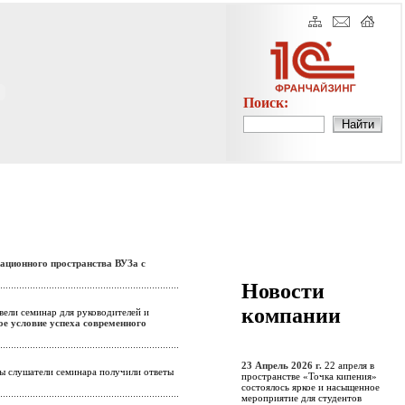
Поиск:
ационного пространства ВУЗа с
Новости
компании
вели семинар для руководителей и
ое условие успеха современного
23 Апрель 2026 г.
22 апреля в
сы слушатели семинара получили ответы
пространстве «Точка кипения»
состоялось яркое и насыщенное
мероприятие для студентов