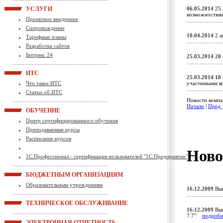
УСЛУГИ
06.05.2014
25 
возможностям
Проектное внедрение
Сопровождение
10.04.2014
2 а
Тарифные планы
Разработка сайтов
Битрикс 24
25.03.2014
20
ИТС
25.03.2014
18
Что такое ИТС
участниками к
Статьи об ИТС
Новости компа
Начало
|
Пред.
ОБУЧЕНИЕ
Центр сертифицированного обучения
Преподаваемые курсы
Расписание курсов
Ново
1С:Профессионал - сертификация пользователей "1С:Предприятие"
БЮДЖЕТНЫМ ОРГАНИЗАЦИЯМ
Образовательным учреждениям
16.12.2009
Вып
ТЕХНИЧЕСКОЕ ОБСЛУЖИВАНИЕ
16.12.2009
Вып
7.7".
подробн
ЭЛЕКТРОННАЯ ОТЧЕТНОСТЬ