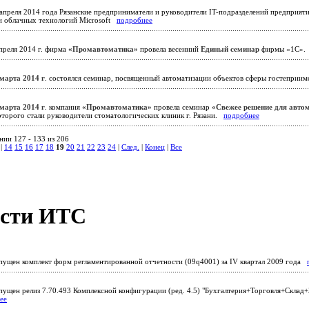
апреля 2014 года Рязанские предприниматели и руководители IT-подразделений предприятий
и облачных технологий Microsoft
подробнее
преля 2014 г. фирма
«Промавтоматика»
провела весенний
Единый семинар
фирмы «1С»
 марта 2014 г
. состоялся семинар, посвященный автоматизации объектов сферы гостепри
 марта 2014 г
. компания
«Промавтоматика»
провела семинар
«Свежее решение для авто
оторого стали руководители стоматологических клиник г. Рязани.
подробнее
нии 127 - 133 из 206
|
14
15
16
17
18
19
20
21
22
23
24
|
След.
|
Конец
|
Все
сти ИТС
ущен комплект форм регламентированной отчетности (09q4001) за IV квартал 2009 года
ущен релиз 7.70.493 Комплексной конфигурации (ред. 4.5) "Бухгалтерия+Торговля+Склад
ее