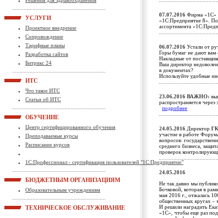
Решения для здравоохранения
07.07.2016
Фирма «1С» п
УСЛУГИ
«1С:Предприятие 8». По
ассортимента «1С:Пред
Проектное внедрение
Сопровождение
Тарифные планы
06.07.2016
Устали от ру
Горы бумаг не дают вам 
Разработка сайтов
Накладные от поставщик
Битрикс 24
Ваш директор недоволен
в документах?
Используйте удобные и
ИТС
Что такое ИТС
23.06.2016
ВАЖНО:
выя
Статьи об ИТС
распространяется через 
подробнее
ОБУЧЕНИЕ
Центр сертифицированного обучения
24.05.2016
Директор
ГК
участие в работе Форум
Преподаваемые курсы
вопросов: государствен
Расписание курсов
среднего бизнеса, защи
проверок контролирующ
1С:Профессионал - сертификация пользователей "1С:Предприятие"
24.05.2016
БЮДЖЕТНЫМ ОРГАНИЗАЦИЯМ
Не так давно мы публик
Бочковой, которая в рам
Образовательным учреждениям
мая 2016 г., отжалась 10
общественных кругах – 
И решили наградить Ека
ТЕХНИЧЕСКОЕ ОБСЛУЖИВАНИЕ
«1С», чтобы еще раз по