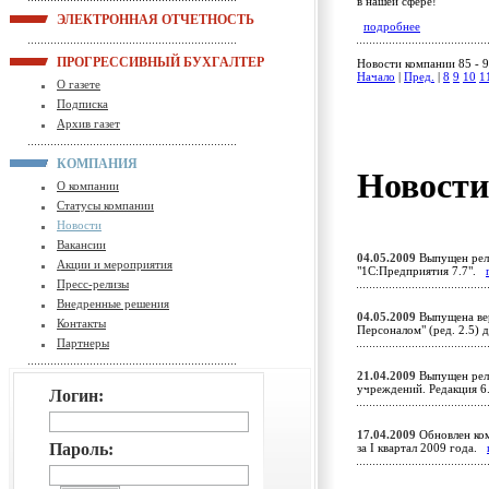
в нашей сфере!
ЭЛЕКТРОННАЯ ОТЧЕТНОСТЬ
подробнее
ПРОГРЕССИВНЫЙ БУХГАЛТЕР
Новости компании 85 - 9
Начало
|
Пред.
|
8
9
10
1
О газете
Подписка
Архив газет
КОМПАНИЯ
Новост
О компании
Статусы компании
Новости
Вакансии
04.05.2009
Выпущен рели
Акции и мероприятия
"1С:Предприятия 7.7".
Пресс-релизы
Внедренные решения
04.05.2009
Выпущена вер
Контакты
Персоналом" (ред. 2.5)
Партнеры
21.04.2009
Выпущен рели
учреждений. Редакция 6
Логин:
17.04.2009
Обновлен ком
Пароль:
за I квартал 2009 года.