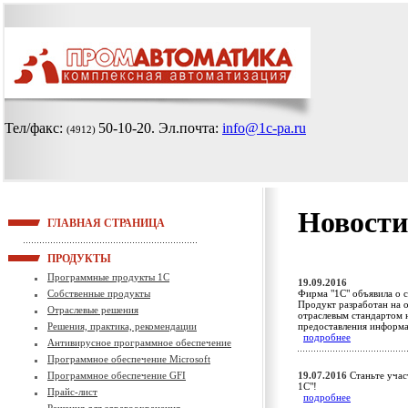
Тел/факс:
50-10-20
. Эл.почта:
info@1c-pa.ru
(4912)
Новости
ГЛАВНАЯ СТРАНИЦА
ПРОДУКТЫ
Программные продукты 1С
19.09.2016
Собственные продукты
Фирма "1С" объявила о 
Продукт разработан на 
Отраслевые решения
отраслевым стандартом 
Решения, практика, рекомендации
предоставления информа
подробнее
Антивирусное программное обеспечение
Программное обеспечение Microsoft
Программное обеспечение GFI
19.07.2016
Станьте учас
1С"!
Прайс-лист
подробнее