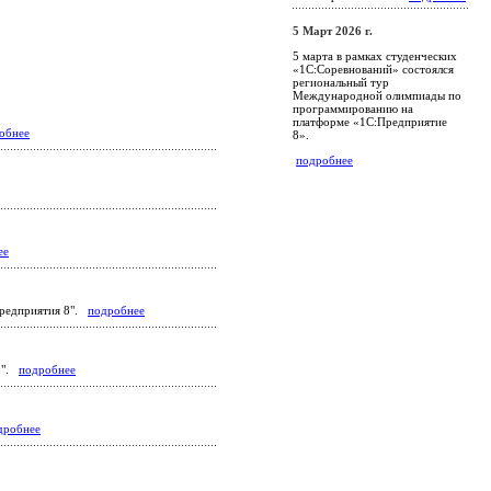
5 Март 2026 г.
5 марта в рамках студенческих
«1С:Соревнований» состоялся
региональный тур
Международной олимпиады по
программированию на
платформе «1С:Предприятие
обнее
8».
подробнее
ее
Предприятия 8".
подробнее
 8".
подробнее
дробнее