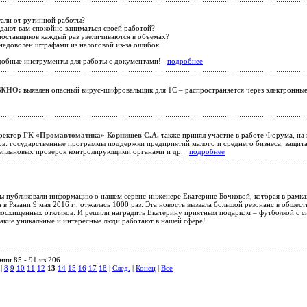
али от рутинной работы?
 дают вам спокойно заниматься своей работой?
поставщиков каждый раз увеличиваются в объемах?
недоволен штрафами из налоговой из-за ошибок
добные инструменты для работы с документами!
подробнее
ЖНО:
выявлен опасный вирус-шифровальщик для 1С – распространяется через электронные
ектор
ГК «Промавтоматика» Корнишев С.А.
также принял участие в работе Форума, на
ов: государственные программы поддержки предприятий малого и среднего бизнеса, защит
неплановых проверок контролирующими органами и др.
подробнее
мы публиковали информацию о нашем сервис-инженере Екатерине Бочковой, которая в рамк
в Рязани 9 мая 2016 г., отжалась 1000 раз. Эта новость вызвала большой резонанс в обще
восхищенных откликов. И решили наградить Екатерину приятным подарком – футболкой с с
какие уникальные и интересные люди работают в нашей сфере!
ии 85 - 91 из 206
|
8
9
10
11
12
13
14
15
16
17
18
|
След.
|
Конец
|
Все