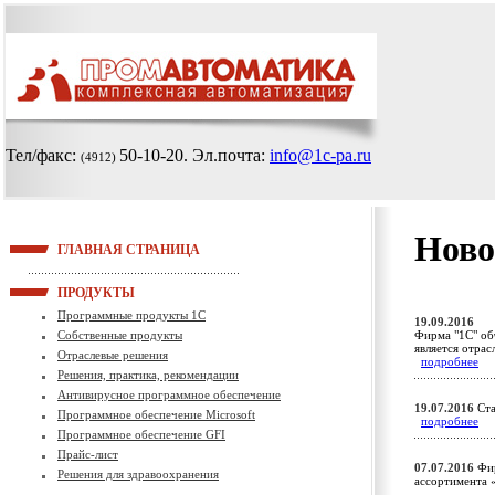
Тел/факс:
50-10-20
. Эл.почта:
info@1c-pa.ru
(4912)
Ново
ГЛАВНАЯ СТРАНИЦА
ПРОДУКТЫ
Программные продукты 1С
19.09.2016
Собственные продукты
Фирма "1С" об
является отра
Отраслевые решения
подробнее
Решения, практика, рекомендации
Антивирусное программное обеспечение
19.07.2016
Ста
Программное обеспечение Microsoft
подробнее
Программное обеспечение GFI
Прайс-лист
07.07.2016
Фир
Решения для здравоохранения
ассортимента