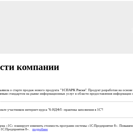
сти компании
ъявила о старте продаж нового продукта
"1СПАРК Риски
". Продукт разработан на основ
слевым стандартом на рынке информационных услуг в области предоставления информации 
ньте участником интернет-курса "6-НДФЛ –практика заполнения в 1С"!
ма «1С» планирует изменить стоимость программ системы «1С:Предприятие 8». Повышение
 «1С:Предприятия 8».
подробнее