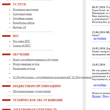
УСЛУГИ
06.07.2016
Уст
Проектное внедрение
Горы бумаг не
Накладные от 
Сопровождение
Ваш директор 
Тарифные планы
в документах?
Используйте у
Разработка сайтов
Битрикс 24
23.06.2016
ВА
банка".
ИТС
подробнее
Что такое ИТС
Статьи об ИТС
24.05.2016
Дир
бизнес-вопрос
ОБУЧЕНИЕ
проведении в
Центр сертифицированного обучения
Преподаваемые курсы
24.05.2016
Расписание курсов
Не так давно 
проводившейся 
удивленных и 
1С:Профессионал - сертификация пользователей "1С:Предприятие"
подчеркнуть, 
подробнее
БЮДЖЕТНЫМ ОРГАНИЗАЦИЯМ
Образовательным учреждениям
Новости компан
Начало
|
Пред.
ТЕХНИЧЕСКОЕ ОБСЛУЖИВАНИЕ
ЭЛЕКТРОННАЯ ОТЧЕТНОСТЬ