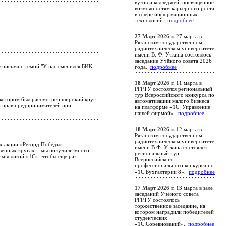
вузов и колледжей, посвящённое
возможностям карьерного роста
в сфере информационных
технологий.
подробнее
27 Март 2026 г.
27 марта в
Рязанском государственном
радиотехническом университете
имени В. Ф. Уткина состоялось
заседание Учёного совета 2026
 письма с темой "У нас сменился БИК
года.
подробнее
18 Март 2026 г.
11 марта в
РГРТУ состоялся региональный
тур Всероссийского конкурса по
 котором был рассмотрен широкий круг
автоматизации малого бизнеса
а прав предпринимателей при
на платформе «1С: Управление
нашей фирмой».
подробнее
18 Март 2026 г.
12 марта в
Рязанском государственном
радиотехническом университете
ах акции «Рекорд Победы»,
имени В.Ф. Уткина состоялся
ственных кругах – мы получили много
региональный тур
имволикой «1С», чтобы еще раз
Всероссийского
профессионального конкурса по
«1С:Бухгалтерии 8».
подробнее
17 Март 2026 г.
13 марта в зале
заседаний Учёного совета
РГРТУ состоялось
торжественное заседание, на
котором наградили победителей
студенческих
«1С:Соревнований».
подробнее