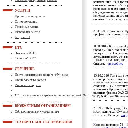
Решения для здравоохранения
конференция, на которой
оптимизировать работу 
помощью современных п
УСЛУГИ
обсуждение путей созда
использованием програ
Проектное внедрение
опытом по его внедре
Сопровождение
Тарифные планы
21.11.2016
Компания "Пр
Разработка сайтов
профессиональным пра
Битрикс 24
11.11.2016
Компания «Пр
ИТС
ноября 2016 г. провели
Что такое ИТС
четырех «П». На семина
автоматизировать учет 
Статьи об ИТС
ПЛАНИРОВАНИЕ, ПРО
бизнеса.
подробнее
ОБУЧЕНИЕ
Центр сертифицированного обучения
13.10.2016
Три раза в г
семинар, на котором вс
Преподаваемые курсы
изменениям в законодате
Расписание курсов
сервисах «1С». Организа
компания «Промавтоматик
развития бизнеса ОАО С
1С:Профессионал - сертификация пользователей "1С:Предприятие"
которого стали 84 челов
БЮДЖЕТНЫМ ОРГАНИЗАЦИЯМ
21.09.2016
В среду, 14 с
Образовательным учреждениям
итоги конкурса «Лучшие
итогам 2015 года.
под
ТЕХНИЧЕСКОЕ ОБСЛУЖИВАНИЕ
Новости компании 78 - 8