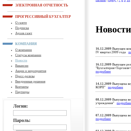
Начало
|
Пред.
|
7
8
9
10
ЭЛЕКТРОННАЯ ОТЧЕТНОСТЬ
ПРОГРЕССИВНЫЙ БУХГАЛТЕР
О газете
Новост
Подписка
Архив газет
КОМПАНИЯ
16.12.2009
Выпущен комп
О компании
IV квартал 2009 года
п
Статусы компании
Новости
16.12.2009
Выпущен рели
Вакансии
"Бухгалтерия+Торговля+
Акции и мероприятия
подробнее
Пресс-релизы
Внедренные решения
14.12.2009
Выпущена вер
Контакты
КОРП"
подробнее
Партнеры
08.12.2009
Выпущена вер
учреждения"
подробне
Логин:
07.12.2009
Выпущена вер
подробнее
Пароль: