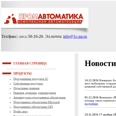
Тел/факс:
50-10-20
. Эл.почта:
info@1c-pa.ru
(4912)
Новости
ГЛАВНАЯ СТРАНИЦА
ПРОДУКТЫ
Программные продукты 1С
14.12.2016
Клеверенс бо
Собственные продукты
мест мобильных сотрудн
решений собственной р
Отраслевые решения
Решения, практика, рекомендации
Антивирусное программное обеспечение
05.12.2016
Компания
«П
поездку своих клиентов 
Программное обеспечение Microsoft
подробнее
Программное обеспечение GFI
Прайс-лист
24.11.2016
17 ноября 2