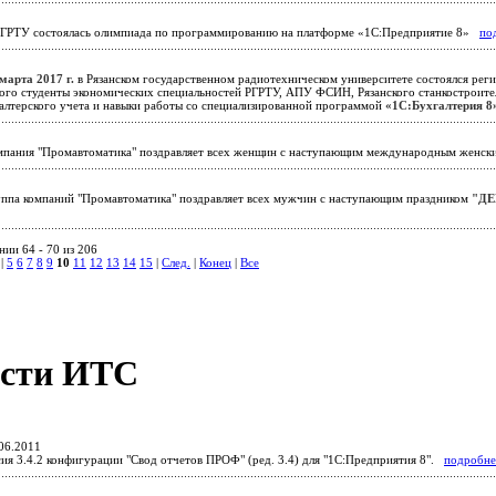
ГРТУ состоялась олимпиада по программированию на платформе «1С:Предприятие 8»
по
марта 2017 г.
в Рязанском государственном радиотехническом университете состоялся реги
рого студенты экономических специальностей РГРТУ, АПУ ФСИН, Рязанского станкостроите
галтерского учета и навыки работы со специализированной программой
«1С:Бухгалтерия 8
пания "Промавтоматика" поздравляет всех женщин с наступающим международным женс
ппа компаний "Промавтоматика" поздравляет всех мужчин с наступающим праздником
"ДЕ
ии 64 - 70 из 206
|
5
6
7
8
9
10
11
12
13
14
15
|
След.
|
Конец
|
Все
сти ИТС
06.2011
ия 3.4.2 конфигурации "Свод отчетов ПРОФ" (ред. 3.4) для "1С:Предприятия 8".
подробне