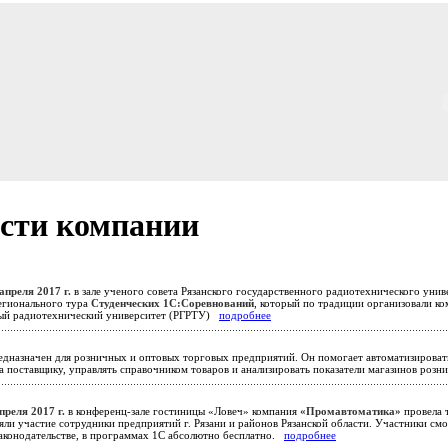
сти компании
апреля 2017 г.
в зале ученого совета Рязанского государственного радиотехнического унив
егионального тура
Студенческих 1С:Соревнований
, который по традиции организовали к
ый радиотехнический университет (РГРТУ)
подробнее
дназначен для розничных и оптовых торговых предприятий. Он помогает автоматизироват
за поставщику, управлять справочником товаров и анализировать показатели магазинов роз
преля 2017 г.
в конференц-зале гостиницы «Ловеч» компания
«Промавтоматика»
провела 
яли участие сотрудники предприятий г. Рязани и районов Рязанской области. Участники см
законодательстве, в программах 1С абсолютно бесплатно.
подробнее