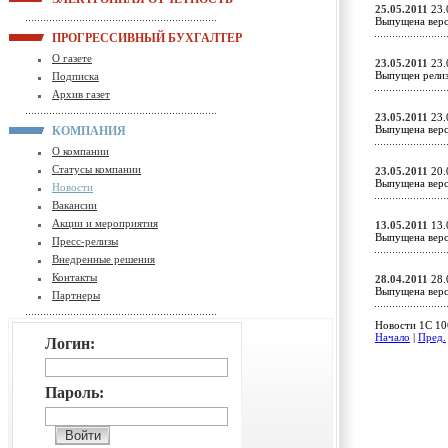
25.05.2011
23.
Выпущена верс
ПРОГРЕССИВНЫЙ БУХГАЛТЕР
О газете
23.05.2011
23.
Выпущен релиз
Подписка
Архив газет
23.05.2011
23.
Выпущена верс
КОМПАНИЯ
О компании
Статусы компании
23.05.2011
20.
Выпущена верс
Новости
Вакансии
Акции и мероприятия
13.05.2011
13.
Выпущена верс
Пресс-релизы
Внедренные решения
Контакты
28.04.2011
28.
Выпущена верс
Партнеры
Новости 1C 106
Начало
|
Пред.
Логин:
Пароль: