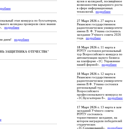
вузов и колледжей, посвящённое
возможностям карьерного роста
в сфере информационных
дробнее
технологий.
подробнее
ональный этап конкурса по бухгалтерии,
27 Март 2026 г.
27 марта в
льного колледжа проверили свои знания
Рязанском государственном
».
подробнее
радиотехническом университете
имени В. Ф. Уткина состоялось
заседание Учёного совета 2026
года.
подробнее
ким днем!
подробнее
18 Март 2026 г.
11 марта в
РГРТУ состоялся региональный
НЬ ЗАЩИТНИКА ОТЕЧЕСТВА"
тур Всероссийского конкурса по
автоматизации малого бизнеса
на платформе «1С: Управление
нашей фирмой».
подробнее
18 Март 2026 г.
12 марта в
Рязанском государственном
радиотехническом университете
имени В.Ф. Уткина состоялся
региональный тур
Всероссийского
профессионального конкурса по
«1С:Бухгалтерии 8».
подробнее
17 Март 2026 г.
13 марта в зале
заседаний Учёного совета
РГРТУ состоялось
торжественное заседание, на
е
котором наградили победителей
студенческих
«1С:Соревнований».
подробнее