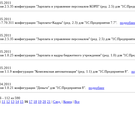
05.2011
ия 2.5.35 конфигурации "Зарплата и управление персоналом КОРП" (ред. 2.5) для "1С:Пр
05.2011
 7.70.311 конфигурации "Зарплата+Кадры" (ред. 2.3) для "1С:Предприятия 7.7".
подробне
05.2011
ия 2.5.35 конфигурации "Зарплата и управление персоналом" (ред. 2.5) для "1С:Предприят
05.2011
ия 1.0.25 конфигурации "Зарплата и кадры бюджетного учреждения" (ред. 1.0) для "1С:П
05.2011
ия 1.1.9 конфигурации "Комплексная автоматизация" (ред. 1.1) для "1С:Предприятия 8".
по
04.2011
ия 1.0.21 конфигурации "Деньги" для "1С:Предприятия 8".
подробнее
 - 112 из 590
|
11
12
13
14
15
16
17
18
19
20
21
|
След.
|
Конец
|
Все