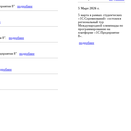
едприятия 8"
подробнее
5 Март 2026 г.
5 марта в рамках студенческих
«1С:Соревнований» состоялся
региональный тур
е
Международной олимпиады по
программированию на
платформе «1С:Предприятие
8».
ия 8".
подробнее
подробнее
редприятия 8"
подробнее
дробнее