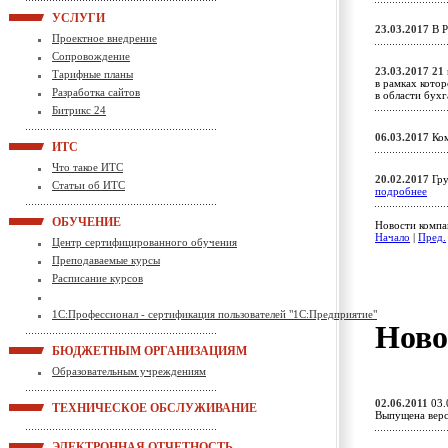
УСЛУГИ
23.03.2017
В Р
Проектное внедрение
Сопровождение
23.03.2017
21 
Тарифные планы
в рамках кото
Разработка сайтов
в области бух
Битрикс 24
06.03.2017
Ком
ИТС
Что такое ИТС
20.02.2017
Гру
Статьи об ИТС
подробнее
ОБУЧЕНИЕ
Новости компан
Начало
|
Пред.
Центр сертифицированного обучения
Преподаваемые курсы
Расписание курсов
1С:Профессионал - сертификация пользователей "1С:Предприятие"
Ново
БЮДЖЕТНЫМ ОРГАНИЗАЦИЯМ
Образовательным учреждениям
02.06.2011
03.
ТЕХНИЧЕСКОЕ ОБСЛУЖИВАНИЕ
Выпущена верс
ЭЛЕКТРОННАЯ ОТЧЕТНОСТЬ