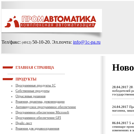
Тел/факс:
50-10-20
. Эл.почта:
info@1c-pa.ru
(4912)
Ново
ГЛАВНАЯ СТРАНИЦА
ПРОДУКТЫ
Программные продукты 1С
28.04.2017
28 
Собственные продукты
победителей р
государственн
Отраслевые решения
Решения, практика, рекомендации
Антивирусное программное обеспечение
24.04.2017
Пре
магазина, зака
Программное обеспечение Microsoft
Программное обеспечение GFI
Прайс-лист
06.04.2017
5 а
семинаре прин
Решения для здравоохранения
изменениях в 