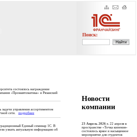
Поиск:
ерситета состоялось награждение
омпания «Промавтоматика» и Рязанский
Новости
компании
ь задачи управления ассортиментом
ничной сети.
подробнее
23 Апрель 2026 г.
22 апреля в
традиционный Единый семинар 1С. В
пространстве «Точка кипения»
огли узнать актуальную информацию об
состоялось яркое и насыщенное
мероприятие для студентов