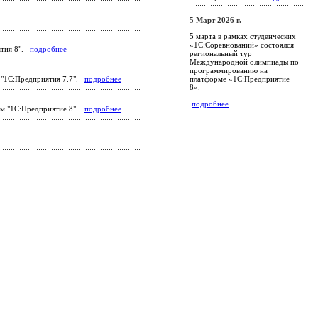
5 Март 2026 г.
5 марта в рамках студенческих
«1С:Соревнований» состоялся
ятия 8".
подробнее
региональный тур
Международной олимпиады по
программированию на
платформе «1С:Предприятие
я "1С:Предприятия 7.7".
подробнее
8».
подробнее
мм "1С:Предприятие 8".
подробнее