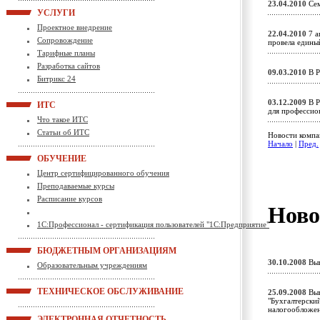
23.04.2010
Сем
УСЛУГИ
Проектное внедрение
22.04.2010
7 а
Сопровождение
провела едины
Тарифные планы
Разработка сайтов
09.03.2010
В Р
Битрикс 24
03.12.2009
В Р
ИТС
для профессио
Что такое ИТС
Статьи об ИТС
Новости компа
Начало
|
Пред.
ОБУЧЕНИЕ
Центр сертифицированного обучения
Преподаваемые курсы
Расписание курсов
Ново
1С:Профессионал - сертификация пользователей "1С:Предприятие"
БЮДЖЕТНЫМ ОРГАНИЗАЦИЯМ
30.10.2008
Вып
Образовательным учреждениям
ТЕХНИЧЕСКОЕ ОБСЛУЖИВАНИЕ
25.09.2008
Вып
"Бухгалтерски
налогообложен
ЭЛЕКТРОННАЯ ОТЧЕТНОСТЬ