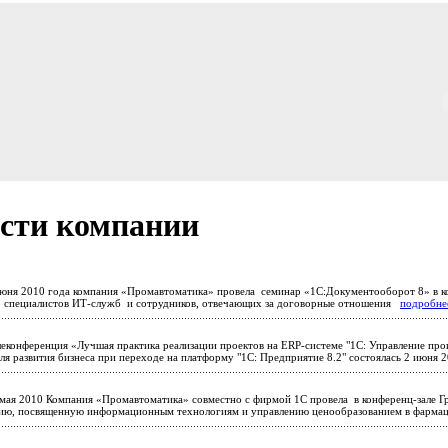
сти компании
юня 2010 года компания «Промавтоматика» провела семинар «1С:Документооборот 8» в к
, специалистов ИТ-служб и сотрудников, отвечающих за договорные отношения
подробне
еконференция «Лучшая практика реализации проектов на ERP-системе "1С: Управление про
ля развития бизнеса при переходе на платформу "1С: Предприятие 8.2" состоялась 2 июня
мая 2010 Компания «Промавтоматика» совместно с фирмой 1С провела в конференц-зале Гр
ию, посвященную информационным технологиям и управлению ценообразованием в фарма