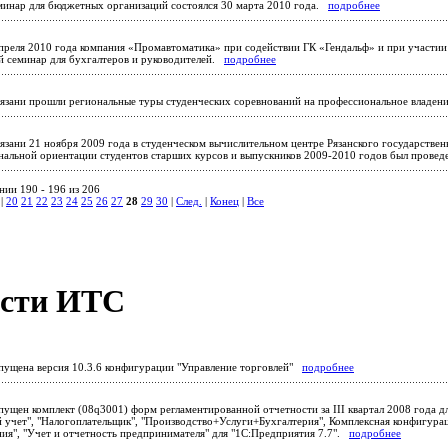
инар для бюджетных организаций состоялся 30 марта 2010 года.
подробнее
преля 2010 года компания «Промавтоматика» при содействии ГК «Гендальф» и при участии 
й семинар для бухгалтеров и руководителей.
подробнее
язани прошли региональные туры студенческих соревнований на профессиональное влад
язани 21 ноября 2009 года в студенческом вычислительном центре Рязанского государстве
нальной ориентации студентов старших курсов и выпускников 2009-2010 годов был прове
нии 190 - 196 из 206
|
20
21
22
23
24
25
26
27
28
29
30
|
След.
|
Конец
|
Все
сти ИТС
ущена версия 10.3.6 конфигурации "Управление торговлей"
подробнее
ущен комплект (08q3001) форм регламентированной отчетности за III квартал 2008 года 
й учет", "Налогоплательщик", "Производство+Услуги+Бухгалтерия", Комплексная конфигура
ия", "Учет и отчетность предпринимателя" для "1С:Предприятия 7.7".
подробнее