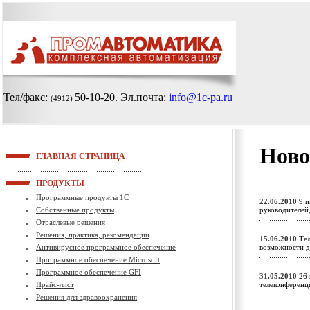
Тел/факс:
50-10-20
. Эл.почта:
info@1c-pa.ru
(4912)
Ново
ГЛАВНАЯ СТРАНИЦА
ПРОДУКТЫ
Программные продукты 1С
22.06.2010
9 и
Собственные продукты
руководителей
Отраслевые решения
Решения, практика, рекомендации
15.06.2010
Тел
Антивирусное программное обеспечение
возможности д
Программное обеспечение Microsoft
Программное обеспечение GFI
31.05.2010
26 
Прайс-лист
телеконференц
Решения для здравоохранения