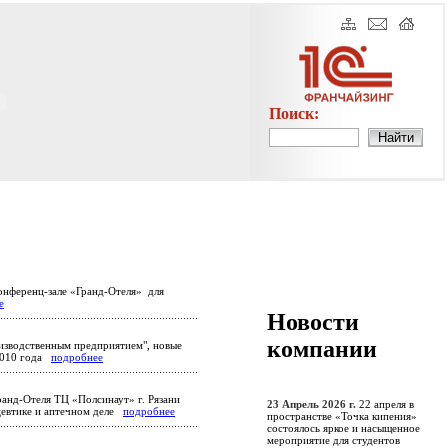
Поиск:
онференц-зале «Гранд-Отеля» для
е
Новости
компании
изводственным предприятием", новые
 2010 года
подробнее
анд-Отеля ТЦ «Полсинаут» г. Рязани
23 Апрель 2026 г.
22 апреля в
цевтике и аптечном деле
подробнее
пространстве «Точка кипения»
состоялось яркое и насыщенное
мероприятие для студентов