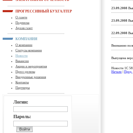
23.09.2008
Вып
ПРОГРЕССИВНЫЙ БУХГАЛТЕР
О газете
23.09.2008
Вып
Подписка
Архив газет
22.09.2008
Вып
КОМПАНИЯ
О компании
Вниманию поль
Статусы компании
Новости
Выпущена верс
Вакансии
Акции и мероприятия
Новости 1C 582
Пресс-релизы
Начало
|
Пред.
Внедренные решения
Контакты
Партнеры
Логин:
Пароль: