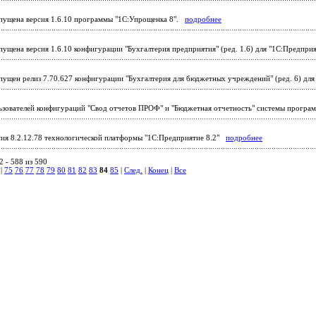
ущена версия 1.6.10 программы "1С:Упрощенка 8".
подробнее
ущена версия 1.6.10 конфигурации "Бухгалтерия предприятия" (ред. 1.6) для "1С:Предпри
ущен релиз 7.70.627 конфигурации "Бухгалтерия для бюджетных учреждений" (ред. 6) дл
зователей конфигураций "Свод отчетов ПРОФ" и "Бюджетная отчетность" системы програ
ия 8.2.12.78 технологической платформы "1С:Предприятие 8.2"
подробнее
 - 588 из 590
|
75
76
77
78
79
80
81
82
83
84
85
|
След.
|
Конец
|
Все