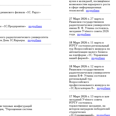
вузов и колледжей, посвящённое
возможностям карьерного роста
в сфере информационных
технологий.
подробнее
рязанского филиала «1С: Рарус»
27 Март 2026 г.
27 марта в
Рязанском государственном
радиотехническом университете
ение «1С:Предприятие»
подробнее
имени В. Ф. Уткина состоялось
заседание Учёного совета 2026
года.
подробнее
нного радиотехнического университета
ден День 1С:Карьеры.
подробнее
18 Март 2026 г.
11 марта в
РГРТУ состоялся региональный
тур Всероссийского конкурса по
автоматизации малого бизнеса
на платформе «1С: Управление
нашей фирмой».
подробнее
18 Март 2026 г.
12 марта в
Рязанском государственном
радиотехническом университете
имени В.Ф. Уткина состоялся
региональный тур
Всероссийского
профессионального конкурса по
«1С:Бухгалтерии 8».
подробнее
17 Март 2026 г.
13 марта в зале
заседаний Учёного совета
РГРТУ состоялось
торжественное заседание, на
для типовых конфигураций
котором наградили победителей
ция, "Упрощенная система
студенческих
«1С:Соревнований».
подробнее