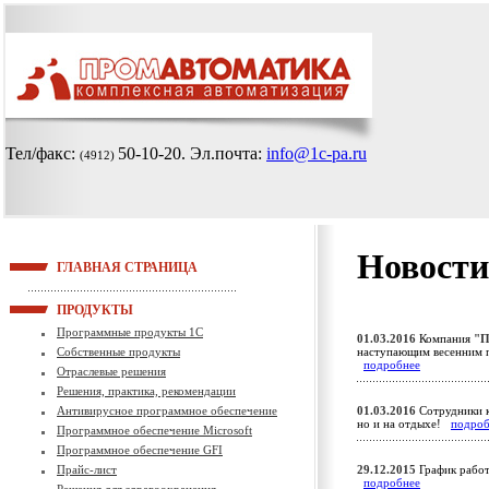
Тел/факс:
50-10-20
. Эл.почта:
info@1c-pa.ru
(4912)
Новости
ГЛАВНАЯ СТРАНИЦА
ПРОДУКТЫ
Программные продукты 1С
01.03.2016
Компания
"П
Собственные продукты
наступающим весенним 
подробнее
Отраслевые решения
Решения, практика, рекомендации
Антивирусное программное обеспечение
01.03.2016
Сотрудники к
но и на отдыхе!
подроб
Программное обеспечение Microsoft
Программное обеспечение GFI
Прайс-лист
29.12.2015
График работ
подробнее