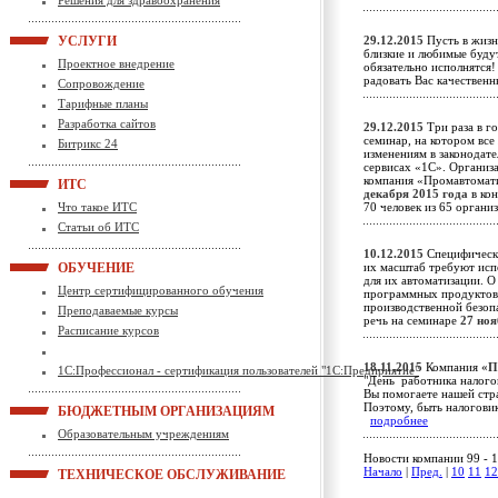
Решения для здравоохранения
УСЛУГИ
29.12.2015
Пусть в жизн
близкие и любимые будут
Проектное внедрение
обязательно исполнятся!
радовать Вас качестве
Сопровождение
Тарифные планы
Разработка сайтов
29.12.2015
Три раза в г
семинар, на котором вс
Битрикс 24
изменениям в законодате
сервисах «1С». Организа
компания «Промавтомат
ИТС
декабря 2015 года
в кон
Что такое ИТС
70 человек из 65 орган
Статьи об ИТС
10.12.2015
Специфически
ОБУЧЕНИЕ
их масштаб требуют исп
для их автоматизации. О
Центр сертифицированного обучения
программных продуктов 
производственной безоп
Преподаваемые курсы
речь на семинаре
27 ноя
Расписание курсов
18.11.2015
Компания
«П
1С:Профессионал - сертификация пользователей "1С:Предприятие"
"День работника налого
Вы помогаете нашей стра
Поэтому, быть налоговик
БЮДЖЕТНЫМ ОРГАНИЗАЦИЯМ
подробнее
Образовательным учреждениям
Новости компании 99 - 1
Начало
|
Пред.
|
10
11
12
ТЕХНИЧЕСКОЕ ОБСЛУЖИВАНИЕ