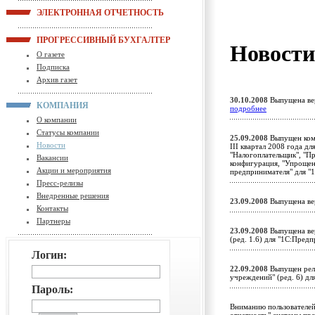
ЭЛЕКТРОННАЯ ОТЧЕТНОСТЬ
ПРОГРЕССИВНЫЙ БУХГАЛТЕР
Новост
О газете
Подписка
Архив газет
30.10.2008
Выпущена вер
КОМПАНИЯ
подробнее
О компании
Статусы компании
25.09.2008
Выпущен комп
Новости
III квартал 2008 года д
"Налогоплательщик", "П
Вакансии
конфигурация, "Упрощен
Акции и мероприятия
предпринимателя" для "
Пресс-релизы
Внедренные решения
23.09.2008
Выпущена ве
Контакты
Партнеры
23.09.2008
Выпущена вер
(ред. 1.6) для "1С:Пред
Логин:
22.09.2008
Выпущен рели
учреждений" (ред. 6) д
Пароль:
Вниманию пользователей