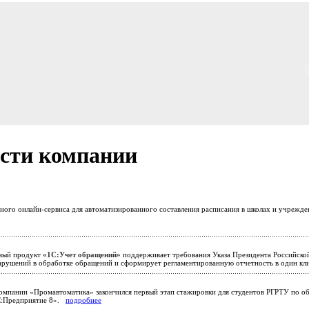
сти компании
тного онлайн-сервиса для автоматизированного составления расписания в школах и учрежд
ый продукт
«1С:Учет обращений»
поддерживает требования Указа Президента Российско
арушений в обработке обращений и сформирует регламентированную отчетность в один к
омпании «Промавтоматика» закончился первый этап стажировки для студентов РГРТУ по 
С:Предприятие 8».
подробнее