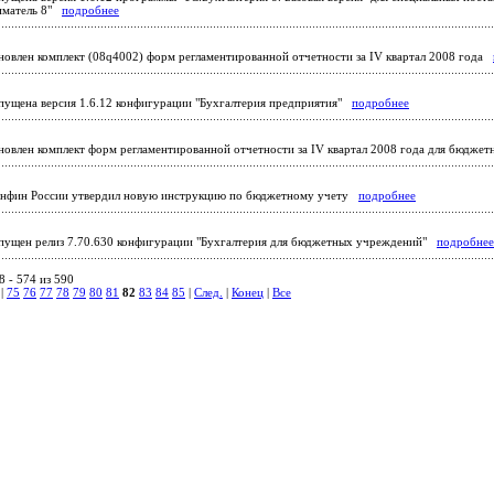
иматель 8"
подробнее
овлен комплект (08q4002) форм регламентированной отчетности за IV квартал 2008 года
ущена версия 1.6.12 конфигурации "Бухгалтерия предприятия"
подробнее
овлен комплект форм регламентированной отчетности за IV квартал 2008 года для бюдже
фин России утвердил новую инструкцию по бюджетному учету
подробнее
ущен релиз 7.70.630 конфигурации "Бухгалтерия для бюджетных учреждений"
подробнее
 - 574 из 590
|
75
76
77
78
79
80
81
82
83
84
85
|
След.
|
Конец
|
Все