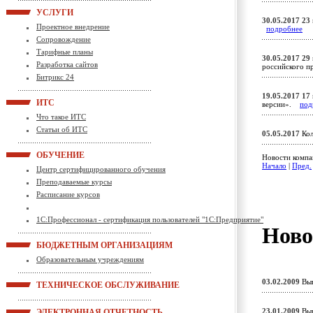
УСЛУГИ
30.05.2017
23
Проектное внедрение
подробнее
Сопровождение
Тарифные планы
30.05.2017
29 
Разработка сайтов
российского 
Битрикс 24
19.05.2017
17
ИТС
версии».
под
Что такое ИТС
Статьи об ИТС
05.05.2017
Кол
ОБУЧЕНИЕ
Новости компан
Начало
|
Пред.
Центр сертифицированного обучения
Преподаваемые курсы
Расписание курсов
1С:Профессионал - сертификация пользователей "1С:Предприятие"
Ново
БЮДЖЕТНЫМ ОРГАНИЗАЦИЯМ
Образовательным учреждениям
03.02.2009
Вып
ТЕХНИЧЕСКОЕ ОБСЛУЖИВАНИЕ
23.01.2009
Вып
ЭЛЕКТРОННАЯ ОТЧЕТНОСТЬ