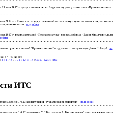
 и 25 мая 2017
г. центр компетенции по бюджетному учету – компания «Промавтоматика» п
мая 2017 г.
в Рязанском государственном областном театре кукол состоялось торжественн
предпринимательства
подробнее
 мая 2017 г
. группа компаний «Промавтоматика» провела вебинар «Элайн:Управление долев
робнее
лектив группы компаний "Промавтоматика" поздравляет с наступающим Днем Победы!
по
ии 57 - 63 из 206
|
4
5
6
7
8
9
10
11
12
13
14
|
След.
|
Конец
|
Все
сти ИТС
ущена версия 1.6.13 конфигурации "Бухгалтерия предприятия"
подробнее
ущена версия 1.6.12 программы "1С:Бухгалтерия 8. Базовая версия" для специальных поста