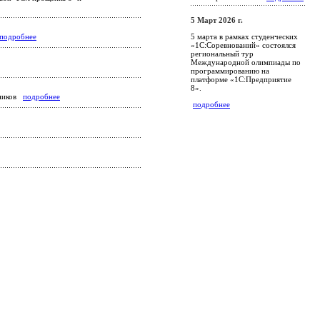
5 Март 2026 г.
5 марта в рамках студенческих
подробнее
«1С:Соревнований» состоялся
региональный тур
Международной олимпиады по
программированию на
платформе «1С:Предприятие
8».
тников
подробнее
подробнее