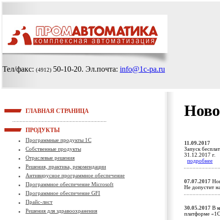
Тел/факс:
50-10-20
. Эл.почта:
info@1c-pa.ru
(4912)
Ново
ГЛАВНАЯ СТРАНИЦА
ПРОДУКТЫ
Программные продукты 1С
11.09.2017
Собственные продукты
Запуск беспла
31.12.2017 г.
Отраслевые решения
подробнее
Решения, практика, рекомендации
Антивирусное программное обеспечение
07.07.2017
Нов
Программное обеспечение Microsoft
Не допустит н
Программное обеспечение GFI
Прайс-лист
30.05.2017
В к
Решения для здравоохранения
платформе «1