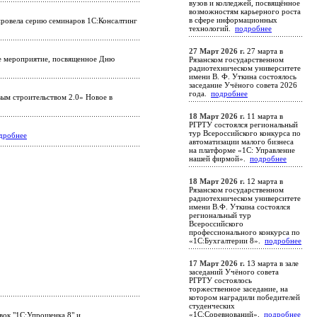
вузов и колледжей, посвящённое
возможностям карьерного роста
в сфере информационных
ровела серию семинаров 1С:Консалтинг
технологий.
подробнее
27 Март 2026 г.
27 марта в
ое мероприятие, посвященное Дню
Рязанском государственном
радиотехническом университете
имени В. Ф. Уткина состоялось
заседание Учёного совета 2026
года.
подробнее
ым строительством 2.0» Новое в
18 Март 2026 г.
11 марта в
РГРТУ состоялся региональный
тур Всероссийского конкурса по
дробнее
автоматизации малого бизнеса
на платформе «1С: Управление
нашей фирмой».
подробнее
18 Март 2026 г.
12 марта в
Рязанском государственном
радиотехническом университете
имени В.Ф. Уткина состоялся
региональный тур
Всероссийского
профессионального конкурса по
«1С:Бухгалтерии 8».
подробнее
17 Март 2026 г.
13 марта в зале
заседаний Учёного совета
РГРТУ состоялось
торжественное заседание, на
котором наградили победителей
студенческих
«1С:Соревнований».
подробнее
вок "1С:Упрощенка 8" и