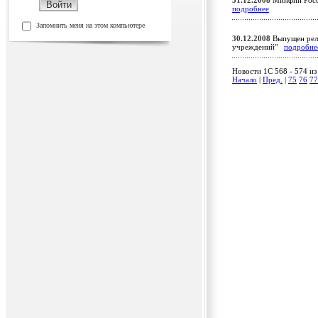
31.12.2008
Минфин Росс
подробнее
Запомнить меня на этом компьютере
30.12.2008
Выпущен рели
учреждений"
подробне
Новости 1C 568 - 574 из
Начало
|
Пред.
|
75
76
77