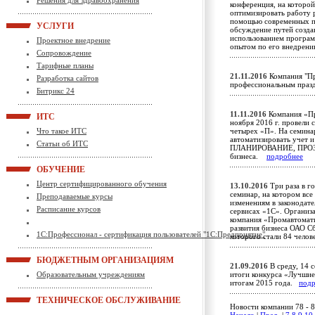
Решения для здравоохранения
конференция, на которой
оптимизировать работу 
помощью современных п
УСЛУГИ
обсуждение путей созда
использованием програ
Проектное внедрение
опытом по его внедре
Сопровождение
Тарифные планы
21.11.2016
Компания "Пр
Разработка сайтов
профессиональным пра
Битрикс 24
11.11.2016
Компания «Пр
ИТС
ноября 2016 г. провели
Что такое ИТС
четырех «П». На семина
автоматизировать учет 
Статьи об ИТС
ПЛАНИРОВАНИЕ, ПРО
бизнеса.
подробнее
ОБУЧЕНИЕ
Центр сертифицированного обучения
13.10.2016
Три раза в г
семинар, на котором вс
Преподаваемые курсы
изменениям в законодате
Расписание курсов
сервисах «1С». Организа
компания «Промавтоматик
развития бизнеса ОАО С
1С:Профессионал - сертификация пользователей "1С:Предприятие"
которого стали 84 челов
БЮДЖЕТНЫМ ОРГАНИЗАЦИЯМ
21.09.2016
В среду, 14 с
Образовательным учреждениям
итоги конкурса «Лучшие
итогам 2015 года.
под
ТЕХНИЧЕСКОЕ ОБСЛУЖИВАНИЕ
Новости компании 78 - 8