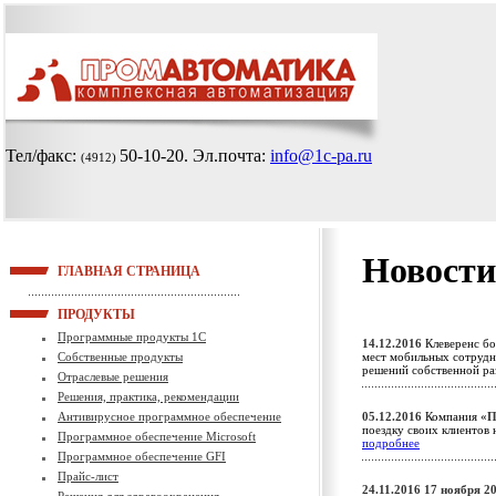
Тел/факс:
50-10-20
. Эл.почта:
info@1c-pa.ru
(4912)
Новости
ГЛАВНАЯ СТРАНИЦА
ПРОДУКТЫ
Программные продукты 1С
14.12.2016
Клеверенс бо
Собственные продукты
мест мобильных сотрудн
решений собственной р
Отраслевые решения
Решения, практика, рекомендации
Антивирусное программное обеспечение
05.12.2016
Компания
«П
поездку своих клиентов 
Программное обеспечение Microsoft
подробнее
Программное обеспечение GFI
Прайс-лист
24.11.2016
17 ноября 2