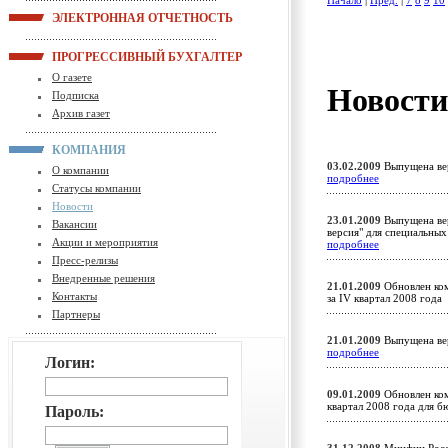
Начало
|
Пред.
|
7
8
9
10
ЭЛЕКТРОННАЯ ОТЧЕТНОСТЬ
ПРОГРЕССИВНЫЙ БУХГАЛТЕР
О газете
Новост
Подписка
Архив газет
КОМПАНИЯ
03.02.2009
Выпущена вер
О компании
подробнее
Статусы компании
Новости
23.01.2009
Выпущена вер
Вакансии
версия" для специальны
Акции и мероприятия
подробнее
Пресс-релизы
Внедренные решения
21.01.2009
Обновлен ком
Контакты
за IV квартал 2008 год
Партнеры
21.01.2009
Выпущена вер
подробнее
Логин:
09.01.2009
Обновлен ком
квартал 2008 года для
Пароль: