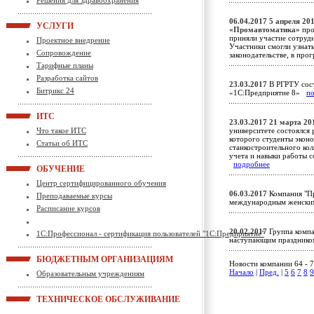
Решения для здравоохранения
06.04.2017
5 апреля 201
УСЛУГИ
«Промавтоматика»
про
приняли участие сотрудн
Проектное внедрение
Участники смогли узнат
Сопровождение
законодательстве, в пр
Тарифные планы
Разработка сайтов
23.03.2017
В РГРТУ сост
Битрикс 24
«1С:Предприятие 8»
п
ИТС
23.03.2017
21 марта 201
Что такое ИТС
университете состоялся 
которого студенты экон
Статьи об ИТС
станкостроительного кол
учета и навыки работы 
подробнее
ОБУЧЕНИЕ
Центр сертифицированного обучения
06.03.2017
Компания "Пр
Преподаваемые курсы
международным женск
Расписание курсов
20.02.2017
Группа компа
1С:Профессионал - сертификация пользователей "1С:Предприятие"
наступающим празднико
БЮДЖЕТНЫМ ОРГАНИЗАЦИЯМ
Новости компании 64 - 7
Начало
|
Пред.
|
5
6
7
8
9
Образовательным учреждениям
ТЕХНИЧЕСКОЕ ОБСЛУЖИВАНИЕ