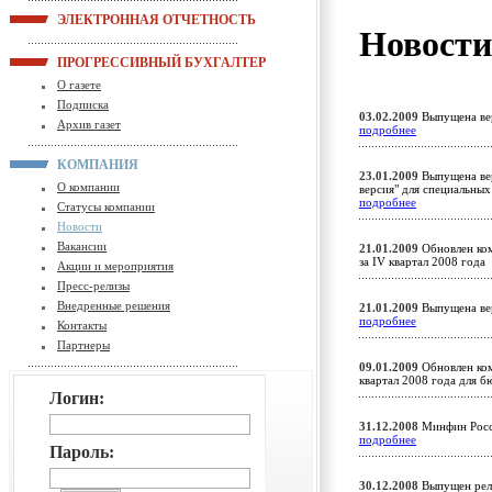
ЭЛЕКТРОННАЯ ОТЧЕТНОСТЬ
Новост
ПРОГРЕССИВНЫЙ БУХГАЛТЕР
О газете
Подписка
03.02.2009
Выпущена вер
Архив газет
подробнее
КОМПАНИЯ
23.01.2009
Выпущена вер
О компании
версия" для специальны
подробнее
Статусы компании
Новости
Вакансии
21.01.2009
Обновлен ком
за IV квартал 2008 год
Акции и мероприятия
Пресс-релизы
Внедренные решения
21.01.2009
Выпущена вер
подробнее
Контакты
Партнеры
09.01.2009
Обновлен ком
квартал 2008 года для
Логин:
31.12.2008
Минфин Росс
подробнее
Пароль:
30.12.2008
Выпущен рели