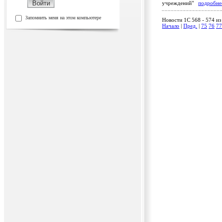
учреждений"
подробне
Запомнить меня на этом компьютере
Новости 1C 568 - 574 из
Начало
|
Пред.
|
75
76
77