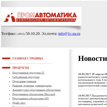
Тел/факс:
50-10-20
. Эл.почта:
info@1c-pa.ru
(4912)
Новости
ГЛАВНАЯ СТРАНИЦА
ПРОДУКТЫ
Программные продукты 1С
28.04.2017
28 апреля 20
Собственные продукты
радиотехнического унив
регионального тура
Сту
Отраслевые решения
организовали компания 
Решения, практика, рекомендации
радиотехнический унив
Антивирусное программное обеспечение
Программное обеспечение Microsoft
24.04.2017
Предназначен
Программное обеспечение GFI
помогает автоматизирова
поставщику, управлять с
Прайс-лист
магазинов розничной с