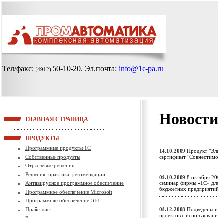
Тел/факс:
50-10-20
. Эл.почта:
info@1c-pa.ru
(4912)
Новости
ГЛАВНАЯ СТРАНИЦА
ПРОДУКТЫ
Программные продукты 1С
14.10.2009
Продукт "Эла
Собственные продукты
сертификат "Совместим
Отраслевые решения
Решения, практика, рекомендации
09.10.2009
8 октября 20
Антивирусное программное обеспечение
семинар фирмы «1С» для 
бюджетных предприят
Программное обеспечение Microsoft
Программное обеспечение GFI
Прайс-лист
08.12.2008
Подведены ит
проектов с использован