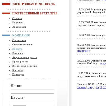
ЭЛЕКТРОННАЯ ОТЧЕТНОСТЬ
17.03.2009
Выпущен рели
учреждений. Редакция 6
ПРОГРЕССИВНЫЙ БУХГАЛТЕР
О газете
16.03.2009
Новое решени
Подписка
торговля+склад+ зарпл
Архив газет
10.03.2009
Выпущен рел
КОМПАНИЯ
О компании
Статусы компании
06.03.2009
Выпущена вер
версия" для специальны
Новости
подробнее
Вакансии
Акции и мероприятия
24.02.2009
Обновлен ком
Пресс-релизы
квартал 2008 года
подр
Внедренные решения
Контакты
11.02.2009
Новые аналит
Партнеры
подготовке годовой от
Новости 1C 561 - 567 из
Логин:
Начало
|
Пред.
|
75
76
77
Пароль: