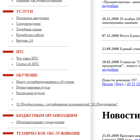
Решения для здравоохранения
«Промавтоматика» занял
подробнее
УСЛУГИ
Проектное внедрение
26.11.2008
20 ноября 200
инженерными данным
Сопровождение
Тарифные планы
Разработка сайтов
07.11.2008
Итоги Едино
Битрикс 24
23.09.2008
Единый семи
ИТС
Что такое ИТС
28.02.2008
О выпуске "1
Статьи об ИТС
предприятия" – нового о
подробнее
ОБУЧЕНИЕ
Новости компании 197 - 
Центр сертифицированного обучения
Начало
|
Пред.
|
20
21
22
Преподаваемые курсы
Расписание курсов
1С:Профессионал - сертификация пользователей "1С:Предприятие"
Новост
БЮДЖЕТНЫМ ОРГАНИЗАЦИЯМ
Образовательным учреждениям
ТЕХНИЧЕСКОЕ ОБСЛУЖИВАНИЕ
25.03.2009
Выпущен комп
I квартал 2009 года
по