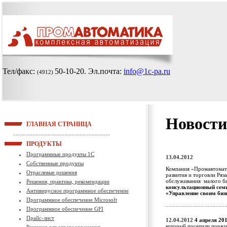
Тел/факс:
50-10-20
. Эл.почта:
info@1c-pa.ru
(4912)
Новости
ГЛАВНАЯ СТРАНИЦА
ПРОДУКТЫ
Программные продукты 1С
13.04.2012
Собственные продукты
Компания «Промавтомати
Отраслевые решения
развития и торговли Ряз
обслуживания малого б
Решения, практика, рекомендации
консультационный семи
Антивирусное программное обеспечение
«Управление своим биз
Программное обеспечение Microsoft
Программное обеспечение GFI
Прайс-лист
12.04.2012
4 апреля 20
который посетили поряд