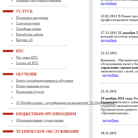
Решения для здравоохранения
подробнее
УСЛУГИ
22.02.2012
В Рязани про
Проектное внедрение
профессиональное влад
Сопровождение
Тарифные планы
27.12.2011
22 декабря 2
Разработка сайтов
который посетили поряд
Битрикс 24
подробнее
ИТС
12.12.2011
Что такое ИТС
Компания «Промавтомат
Статьи об ИТС
обслуживания малого би
управление строительн
экономических служб, г
ОБУЧЕНИЕ
подробнее
Центр сертифицированного обучения
Преподаваемые курсы
21.11.2011
Расписание курсов
19 ноября 2011 года
Фир
Радиотехнического унив
1С:Профессионал - сертификация пользователей "1С:Предприятие"
студентов экономически
Организатором данного 
«Промавтоматика».
БЮДЖЕТНЫМ ОРГАНИЗАЦИЯМ
Образовательным учреждениям
подробнее
ТЕХНИЧЕСКОЕ ОБСЛУЖИВАНИЕ
18.11.2011