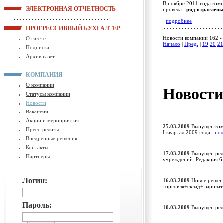
В ноябре 2011 года ком
ЭЛЕКТРОННАЯ ОТЧЕТНОСТЬ
провела
ряд отраслевы
подробнее
ПРОГРЕССИВНЫЙ БУХГАЛТЕР
Новости компании 162 - 
О газете
Начало
|
Пред.
|
19
20
21
Подписка
Архив газет
КОМПАНИЯ
О компании
Новост
Статусы компании
Новости
Вакансии
Акции и мероприятия
25.03.2009
Выпущен комп
Пресс-релизы
I квартал 2009 года
по
Внедренные решения
Контакты
17.03.2009
Выпущен рели
Партнеры
учреждений. Редакция 6
Логин:
16.03.2009
Новое решени
торговля+склад+ зарпл
Пароль:
10.03.2009
Выпущен рел