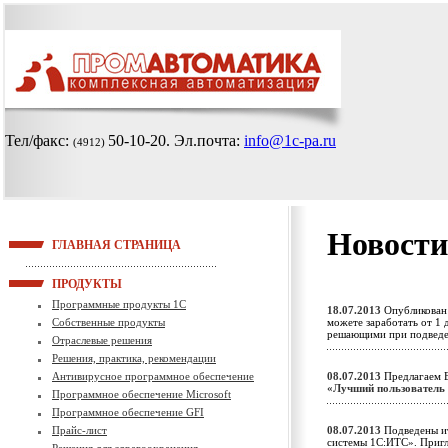
Тел/факс:
50-10-20
. Эл.почта:
info@1c-pa.ru
(4912)
Новости
ГЛАВНАЯ СТРАНИЦА
ПРОДУКТЫ
Программные продукты 1С
18.07.2013
Опубликован 
Собственные продукты
можете заработать от 1 
решающими при подведе
Отраслевые решения
Решения, практика, рекомендации
Антивирусное программное обеспечение
08.07.2013
Предлагаем В
«Лучший пользователь
Программное обеспечение Microsoft
Программное обеспечение GFI
Прайс-лист
08.07.2013
Подведены ит
системы 1С:ИТС». Приг