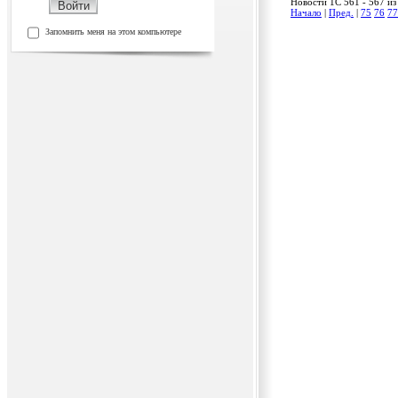
Новости 1C 561 - 567 из
Начало
|
Пред.
|
75
76
77
Запомнить меня на этом компьютере