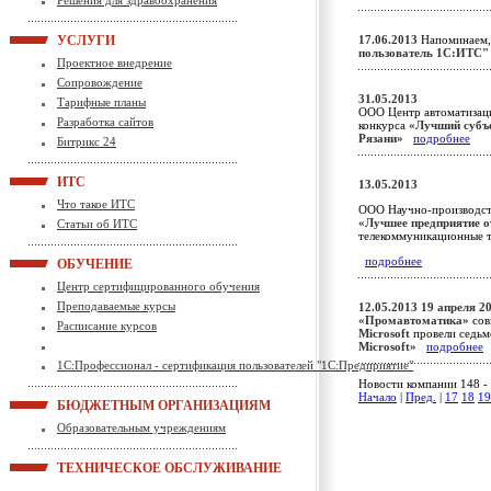
Решения для здравоохранения
УСЛУГИ
17.06.2013
Напоминаем, 
пользователь 1С:ИТС"
Проектное внедрение
Сопровождение
31.05.2013
Тарифные планы
ООО Центр автоматизац
Разработка сайтов
конкурса
«Лучший субъе
Рязани»
подробнее
Битрикс 24
ИТС
13.05.2013
Что такое ИТС
ООО Научно-производс
«Лучшее предприятие о
Статьи об ИТС
телекоммуникационные 
подробнее
ОБУЧЕНИЕ
Центр сертифицированного обучения
Преподаваемые курсы
12.05.2013
19 апреля 2
«Промавтоматика»
сов
Расписание курсов
Microsoft
провели седь
Microsoft»
подробнее
1С:Профессионал - сертификация пользователей "1С:Предприятие"
Новости компании 148 - 
Начало
|
Пред.
|
17
18
19
БЮДЖЕТНЫМ ОРГАНИЗАЦИЯМ
Образовательным учреждениям
ТЕХНИЧЕСКОЕ ОБСЛУЖИВАНИЕ