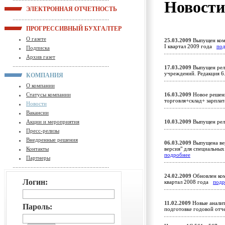
Новост
ЭЛЕКТРОННАЯ ОТЧЕТНОСТЬ
ПРОГРЕССИВНЫЙ БУХГАЛТЕР
О газете
25.03.2009
Выпущен комп
I квартал 2009 года
по
Подписка
Архив газет
17.03.2009
Выпущен рели
учреждений. Редакция 6
КОМПАНИЯ
О компании
Статусы компании
16.03.2009
Новое решени
торговля+склад+ зарпл
Новости
Вакансии
Акции и мероприятия
10.03.2009
Выпущен рел
Пресс-релизы
Внедренные решения
06.03.2009
Выпущена вер
Контакты
версия" для специальны
подробнее
Партнеры
24.02.2009
Обновлен ком
Логин:
квартал 2008 года
подр
11.02.2009
Новые аналит
Пароль:
подготовке годовой от