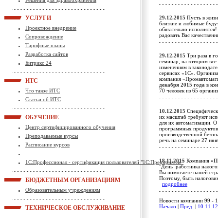
Решения для здравоохранения
УСЛУГИ
29.12.2015
Пусть в жизн
близкие и любимые будут
Проектное внедрение
обязательно исполнятся!
радовать Вас качестве
Сопровождение
Тарифные планы
Разработка сайтов
29.12.2015
Три раза в г
семинар, на котором вс
Битрикс 24
изменениям в законодате
сервисах «1С». Организа
компания «Промавтомат
ИТС
декабря 2015 года
в кон
Что такое ИТС
70 человек из 65 орган
Статьи об ИТС
10.12.2015
Специфически
ОБУЧЕНИЕ
их масштаб требуют исп
для их автоматизации. О
Центр сертифицированного обучения
программных продуктов 
производственной безоп
Преподаваемые курсы
речь на семинаре
27 ноя
Расписание курсов
18.11.2015
Компания
«П
1С:Профессионал - сертификация пользователей "1С:Предприятие"
"День работника налого
Вы помогаете нашей стра
Поэтому, быть налоговик
БЮДЖЕТНЫМ ОРГАНИЗАЦИЯМ
подробнее
Образовательным учреждениям
Новости компании 99 - 1
Начало
|
Пред.
|
10
11
12
ТЕХНИЧЕСКОЕ ОБСЛУЖИВАНИЕ