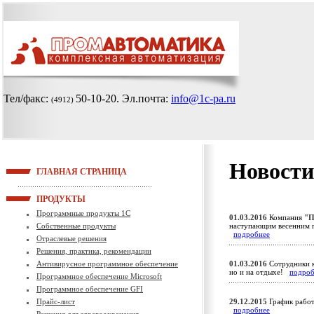
Тел/факс:
50-10-20
. Эл.почта:
info@1c-pa.ru
(4912)
Новости
ГЛАВНАЯ СТРАНИЦА
ПРОДУКТЫ
Программные продукты 1С
01.03.2016
Компания
"П
Собственные продукты
наступающим весенним 
подробнее
Отраслевые решения
Решения, практика, рекомендации
Антивирусное программное обеспечение
01.03.2016
Сотрудники к
но и на отдыхе!
подроб
Программное обеспечение Microsoft
Программное обеспечение GFI
Прайс-лист
29.12.2015
График работ
подробнее