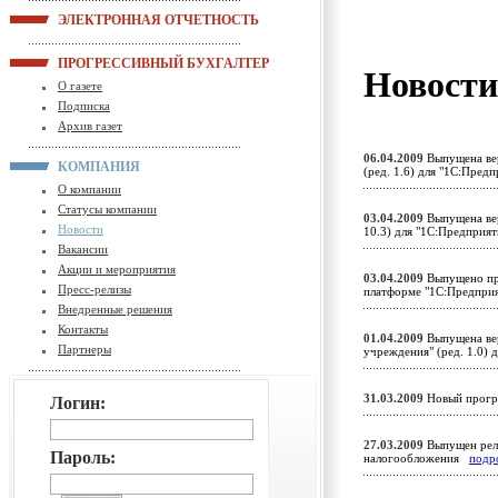
ЭЛЕКТРОННАЯ ОТЧЕТНОСТЬ
ПРОГРЕССИВНЫЙ БУХГАЛТЕР
Новост
О газете
Подписка
Архив газет
06.04.2009
Выпущена вер
КОМПАНИЯ
(ред. 1.6) для "1С:Пред
О компании
Статусы компании
03.04.2009
Выпущена вер
Новости
10.3) для "1С:Предприя
Вакансии
Акции и мероприятия
03.04.2009
Выпущено при
Пресс-релизы
платформе "1С:Предпри
Внедренные решения
Контакты
01.04.2009
Выпущена вер
Партнеры
учреждения" (ред. 1.0)
31.03.2009
Новый прогр
Логин:
27.03.2009
Выпущен рели
Пароль:
налогообложения
подр