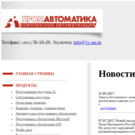
Тел/факс:
50-10-20
. Эл.почта:
info@1c-pa.ru
(4912)
Новости
ГЛАВНАЯ СТРАНИЦА
ПРОДУКТЫ
Программные продукты 1С
11.09.2017
Собственные продукты
Запуск бесплатного онла
расписания в школах и 
Отраслевые решения
г.
Решения, практика, рекомендации
подробнее
Антивирусное программное обеспечение
Программное обеспечение Microsoft
07.07.2017
Новый проду
Программное обеспечение GFI
Указа Президента Росси
Не допустит нарушений 
Прайс-лист
регламентированную от