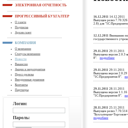
ЭЛЕКТРОННАЯ ОТЧЕТНОСТЬ
ПРОГРЕССИВНЫЙ БУХГАЛТЕР
16.12.2011
14.12.2011
Выпущен релиз 7.70.326
О газете
2.8) для "1С:Предприят
Подписка
Архив газет
12.12.2011
Вниманию пол
государственного учр
КОМПАНИЯ
О компании
29.11.2011
29.11.2011
Статусы компании
Выпущена версия 2.0.3 к
8".
подробнее
Новости
Вакансии
Акции и мероприятия
29.11.2011
29.11.2011
Выпущена версия 2.0.29 
Пресс-релизы
"1С:Предприятия 8".
по
Внедренные решения
Контакты
29.11.2011
28.11.2011
Партнеры
Выпущена версия 1.1.16 
"1С:Предприятия 8".
по
Логин:
28.11.2011
25.11.2011
Выпущен релиз 7.70.514
"Бухгалтерия+Торговля+
Пароль:
подробнее