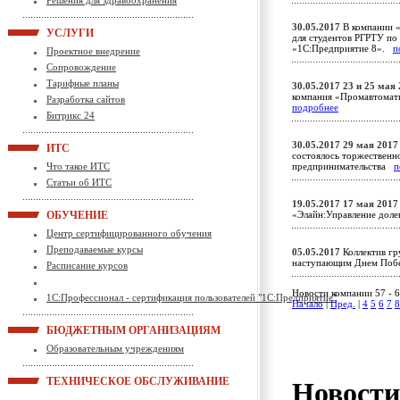
Решения для здравоохранения
30.05.2017
В компании «
УСЛУГИ
для студентов РГРТУ п
«1С:Предприятие 8».
п
Проектное внедрение
Сопровождение
Тарифные планы
30.05.2017
23 и 25 мая
компания «Промавтомат
Разработка сайтов
подробнее
Битрикс 24
30.05.2017
29 мая 2017 
ИТС
состоялось торжественн
Что такое ИТС
предпринимательства
п
Статьи об ИТС
19.05.2017
17 мая 2017
ОБУЧЕНИЕ
«Элайн:Управление доле
Центр сертифицированного обучения
Преподаваемые курсы
05.05.2017
Коллектив гр
наступающим Днем По
Расписание курсов
Новости компании 57 - 6
1С:Профессионал - сертификация пользователей "1С:Предприятие"
Начало
|
Пред.
|
4
5
6
7
8
БЮДЖЕТНЫМ ОРГАНИЗАЦИЯМ
Образовательным учреждениям
ТЕХНИЧЕСКОЕ ОБСЛУЖИВАНИЕ
Новост