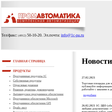
Тел/факс:
50-10-20
. Эл.почта:
info@1c-pa.ru
(4912)
Новости
ГЛАВНАЯ СТРАНИЦА
ПРОДУКТЫ
Программные продукты 1С
27.02.2021
Собственные продукты
Торговая площадка для з
Отраслевые решения
публикуйте информацию 
работайте с заказами и 
Решения, практика, рекомендации
Антивирусное программное обеспечение
подробнее
Программное обеспечение Microsoft
Программное обеспечение GFI
26.02.2021
1С-ЭДО
(обм
Прайс-лист
любыми документами: сч
выполненных работ, сче