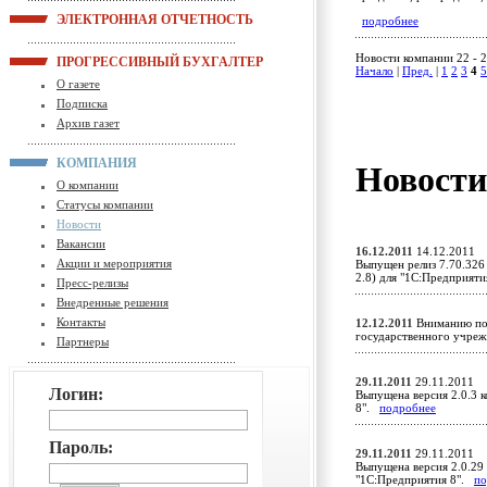
ЭЛЕКТРОННАЯ ОТЧЕТНОСТЬ
подробнее
Новости компании 22 - 2
ПРОГРЕССИВНЫЙ БУХГАЛТЕР
Начало
|
Пред.
|
1
2
3
4
5
О газете
Подписка
Архив газет
КОМПАНИЯ
Новост
О компании
Статусы компании
Новости
Вакансии
16.12.2011
14.12.2011
Акции и мероприятия
Выпущен релиз 7.70.326
2.8) для "1С:Предприят
Пресс-релизы
Внедренные решения
Контакты
12.12.2011
Вниманию пол
государственного учр
Партнеры
29.11.2011
29.11.2011
Логин:
Выпущена версия 2.0.3 к
8".
подробнее
Пароль:
29.11.2011
29.11.2011
Выпущена версия 2.0.29 
"1С:Предприятия 8".
по