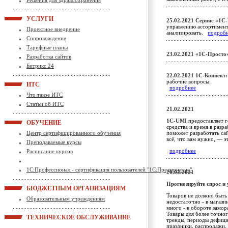
Решения для здравоохранения
УСЛУГИ
25.02.2021
Сервис «1С
управлению ассортимент
Проектное внедрение
анализировать.
подроб
Сопровождение
Тарифные планы
23.02.2021
«1С-Просто
Разработка сайтов
Битрикс 24
22.02.2021
1С-Коннект:
рабочие вопросы.
ИТС
подробнее
Что такое ИТС
Статьи об ИТС
21.02.2021
1С-UM
I предоставляет 
ОБУЧЕНИЕ
средства и время в разр
Центр сертифицированного обучения
поможет разработать сай
всё, что вам нужно, — 
Преподаваемые курсы
подробнее
Расписание курсов
1С:Профессионал - сертификация пользователей "1С:Предприятие"
20.02.2021
Прогнозируйте спрос и
БЮДЖЕТНЫМ ОРГАНИЗАЦИЯМ
Товаров не должно быть
Образовательным учреждениям
недостаточно - в магаз
много - в обороте замор
Товары для более точног
ТЕХНИЧЕСКОЕ ОБСЛУЖИВАНИЕ
тренды, периоды дефицит
праздники, распродажи, 