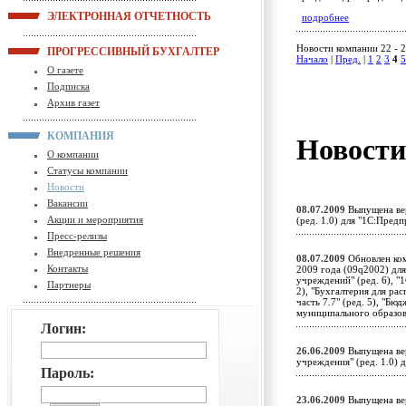
ЭЛЕКТРОННАЯ ОТЧЕТНОСТЬ
подробнее
Новости компании 22 - 2
ПРОГРЕССИВНЫЙ БУХГАЛТЕР
Начало
|
Пред.
|
1
2
3
4
5
О газете
Подписка
Архив газет
КОМПАНИЯ
Новост
О компании
Статусы компании
Новости
Вакансии
08.07.2009
Выпущена вер
Акции и мероприятия
(ред. 1.0) для "1С:Пред
Пресс-релизы
Внедренные решения
08.07.2009
Обновлен ком
Контакты
2009 года (09q2002) дл
учреждений" (ред. 6), "1
Партнеры
2), "Бухгалтерия для ра
часть 7.7" (ред. 5), "Б
муниципального образо
Логин:
26.06.2009
Выпущена вер
учреждения" (ред. 1.0)
Пароль:
23.06.2009
Выпущена вер