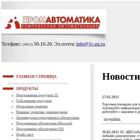
Тел/факс:
50-10-20
. Эл.почта:
info@1c-pa.ru
(4912)
Новости
ГЛАВНАЯ СТРАНИЦА
ПРОДУКТЫ
Программные продукты 1С
27.02.2021
Собственные продукты
Торговая площадка для з
Отраслевые решения
публикуйте информацию 
работайте с заказами и 
Решения, практика, рекомендации
Антивирусное программное обеспечение
подробнее
Программное обеспечение Microsoft
Программное обеспечение GFI
26.02.2021
1С-ЭДО
(обм
Прайс-лист
любыми документами: сч
выполненных работ, сче