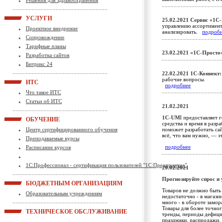
Решения для здравоохранения
УСЛУГИ
25.02.2021
Сервис «1С
управлению ассортимент
Проектное внедрение
анализировать.
подроб
Сопровождение
Тарифные планы
23.02.2021
«1С-Просто
Разработка сайтов
Битрикс 24
22.02.2021
1С-Коннект:
рабочие вопросы.
ИТС
подробнее
Что такое ИТС
Статьи об ИТС
21.02.2021
1С-UM
I предоставляет 
ОБУЧЕНИЕ
средства и время в разр
Центр сертифицированного обучения
поможет разработать сай
всё, что вам нужно, — 
Преподаваемые курсы
подробнее
Расписание курсов
1С:Профессионал - сертификация пользователей "1С:Предприятие"
20.02.2021
Прогнозируйте спрос и
БЮДЖЕТНЫМ ОРГАНИЗАЦИЯМ
Товаров не должно быть
Образовательным учреждениям
недостаточно - в магаз
много - в обороте замор
Товары для более точног
ТЕХНИЧЕСКОЕ ОБСЛУЖИВАНИЕ
тренды, периоды дефицит
праздники, распродажи, 