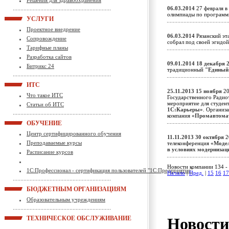
Решения для здравоохранения
06.03.2014
27 февраля в
олимпиады по программ
УСЛУГИ
Проектное внедрение
06.03.2014
Рязанский эта
Сопровождение
собрал под своей эгидо
Тарифные планы
Разработка сайтов
09.01.2014
18 декабря 
Битрикс 24
традиционный
"Единый
ИТС
25.11.2013
15 ноября
20
Что такое ИТС
Государственного Радио
мероприятие для студен
Статьи об ИТС
1С:Карьеры»
. Организ
компания
«Промавтома
ОБУЧЕНИЕ
Центр сертифицированного обучения
11.11.2013
30 октября
2
Преподаваемые курсы
телеконференция
«Модел
в условиях модерниза
Расписание курсов
Новости компании 134 - 
1С:Профессионал - сертификация пользователей "1С:Предприятие"
Начало
|
Пред.
|
15
16
17
БЮДЖЕТНЫМ ОРГАНИЗАЦИЯМ
Образовательным учреждениям
Новост
ТЕХНИЧЕСКОЕ ОБСЛУЖИВАНИЕ