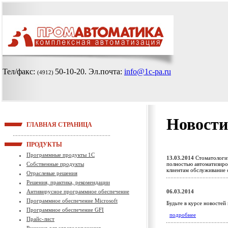
Тел/факс:
50-10-20
. Эл.почта:
info@1c-pa.ru
(4912)
Новости
ГЛАВНАЯ СТРАНИЦА
ПРОДУКТЫ
Программные продукты 1С
13.03.2014
Стоматологич
Собственные продукты
полностью автоматизиро
клиентам обслуживание
Отраслевые решения
Решения, практика, рекомендации
Антивирусное программное обеспечение
06.03.2014
Программное обеспечение Microsoft
Будьте в курсе новостей
Программное обеспечение GFI
подробнее
Прайс-лист