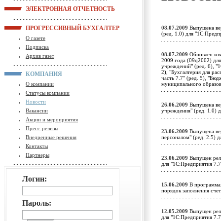
ЭЛЕКТРОННАЯ ОТЧЕТНОСТЬ
ПРОГРЕССИВНЫЙ БУХГАЛТЕР
08.07.2009
Выпущена вер
(ред. 1.0) для "1С:Пред
О газете
Подписка
08.07.2009
Обновлен ком
Архив газет
2009 года (09q2002) дл
учреждений" (ред. 6), "1
2), "Бухгалтерия для ра
КОМПАНИЯ
часть 7.7" (ред. 5), "Б
О компании
муниципального образо
Статусы компании
Новости
26.06.2009
Выпущена вер
Вакансии
учреждения" (ред. 1.0)
Акции и мероприятия
Пресс-релизы
23.06.2009
Выпущена вер
Внедренные решения
персоналом" (ред. 2.5) 
Контакты
Партнеры
23.06.2009
Выпущен рели
для "1С:Предприятия 7.
Логин:
15.06.2009
В программах
порядок заполнения сч
Пароль:
12.05.2009
Выпущен рели
для "1С:Предприятия 7.