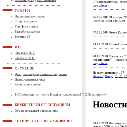
Решения для здравоохранения
«Промавтоматика» занял
подробнее
УСЛУГИ
Проектное внедрение
26.11.2008
20 ноября 200
инженерными данным
Сопровождение
Тарифные планы
Разработка сайтов
07.11.2008
Итоги Едино
Битрикс 24
23.09.2008
Единый семи
ИТС
Что такое ИТС
28.02.2008
О выпуске "1
Статьи об ИТС
предприятия" – нового о
подробнее
ОБУЧЕНИЕ
Новости компании 197 - 
Центр сертифицированного обучения
Начало
|
Пред.
|
20
21
22
Преподаваемые курсы
Расписание курсов
1С:Профессионал - сертификация пользователей "1С:Предприятие"
Новост
БЮДЖЕТНЫМ ОРГАНИЗАЦИЯМ
Образовательным учреждениям
ТЕХНИЧЕСКОЕ ОБСЛУЖИВАНИЕ
30.09.2009
Выпущен комп
квартал 2009 года (09q