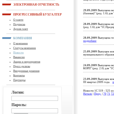
ЭЛЕКТРОННАЯ ОТЧЕТНОСТЬ
29.09.2009
Выпущена вер
(базовая)" (ред. 1.6) д
ПРОГРЕССИВНЫЙ БУХГАЛТЕР
О газете
28.09.2009
Выпущена вер
Подписка
(ред. 1.6) для "1С:Пред
Архив газет
28.09.2009
Выпущена тех
КОМПАНИЯ
подробнее
О компании
Статусы компании
25.09.2009
Выпущен новы
Новости
муниципального образов
Вакансии
Акции и мероприятия
24.09.2009
Выпущена вер
Пресс-релизы
КОРП" (ред. 2.0) для "
Внедренные решения
Контакты
23.09.2009
Выпущен комп
Партнеры
III квартал 2009 года.
п
Новости 1C 519 - 525 из
Логин:
Начало
|
Пред.
|
70
71
72
Пароль: