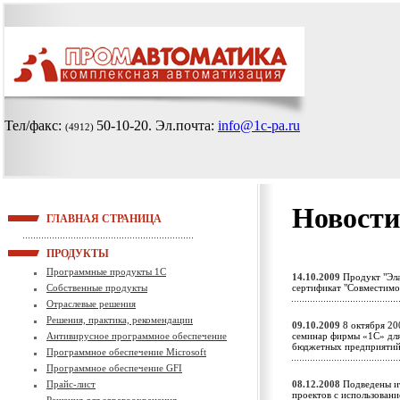
Тел/факс:
50-10-20
. Эл.почта:
info@1c-pa.ru
(4912)
Новости
ГЛАВНАЯ СТРАНИЦА
ПРОДУКТЫ
Программные продукты 1С
14.10.2009
Продукт "Эла
Собственные продукты
сертификат "Совместим
Отраслевые решения
Решения, практика, рекомендации
09.10.2009
8 октября 20
Антивирусное программное обеспечение
семинар фирмы «1С» для 
бюджетных предприят
Программное обеспечение Microsoft
Программное обеспечение GFI
Прайс-лист
08.12.2008
Подведены ит
проектов с использован