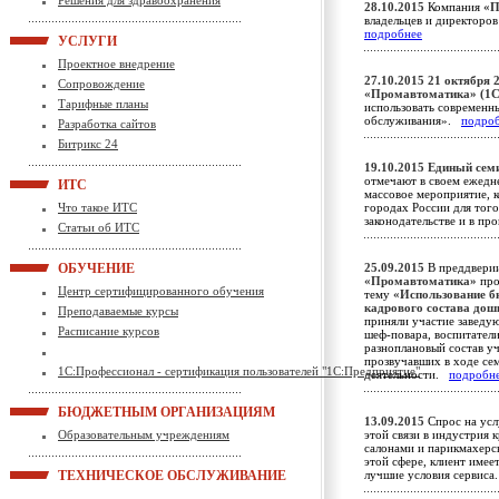
Решения для здравоохранения
28.10.2015
Компания
«П
владельцев и директоро
подробнее
УСЛУГИ
Проектное внедрение
27.10.2015
21 октября 2
Сопровождение
«Промавтоматика» (1С
Тарифные планы
использовать современн
обслуживания».
подро
Разработка сайтов
Битрикс 24
19.10.2015
Единый сем
отмечают в своем ежедн
ИТС
массовое мероприятие, 
Что такое ИТС
городах России для того
законодательстве и в п
Статьи об ИТС
ОБУЧЕНИЕ
25.09.2015
В преддверии
«Промавтоматика»
про
Центр сертифицированного обучения
тему
«Использование б
кадрового состава до
Преподаваемые курсы
приняли участие заведую
Расписание курсов
шеф-повара, воспитатели,
разноплановый состав уч
прозвучавших в ходе се
1С:Профессионал - сертификация пользователей "1С:Предприятие"
деятельности.
подробн
БЮДЖЕТНЫМ ОРГАНИЗАЦИЯМ
13.09.2015
Спрос на усл
Образовательным учреждениям
этой связи в индустрия 
салонами и парикмахерс
этой сфере, клиент имее
ТЕХНИЧЕСКОЕ ОБСЛУЖИВАНИЕ
лучшие условия сервис