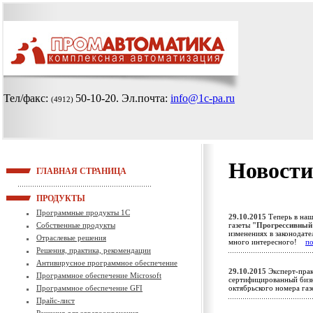
Тел/факс:
50-10-20
. Эл.почта:
info@1c-pa.ru
(4912)
Новости
ГЛАВНАЯ СТРАНИЦА
ПРОДУКТЫ
Программные продукты 1С
29.10.2015
Теперь в наш
Собственные продукты
газеты
"Прогрессивный
изменениях в законодате
Отраслевые решения
много интересного!
п
Решения, практика, рекомендации
Антивирусное программное обеспечение
29.10.2015
Эксперт-прак
Программное обеспечение Microsoft
сертифицированный биз
Программное обеспечение GFI
октябрьского номера га
Прайс-лист