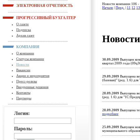
Новости компании 106 - 
ЭЛЕКТРОННАЯ ОТЧЕТНОСТЬ
Начало
|
Пред.
|
11
12
13
ПРОГРЕССИВНЫЙ БУХГАЛТЕР
О газете
Подписка
Новост
Архив газет
КОМПАНИЯ
О компании
Статусы компании
30.09.2009
Выпущен комп
квартал 2009 года (09q
Новости
Вакансии
Акции и мероприятия
29.09.2009
Выпущена вер
(базовая)" (ред. 1.6) д
Пресс-релизы
Внедренные решения
Контакты
28.09.2009
Выпущена вер
(ред. 1.6) для "1С:Пред
Партнеры
28.09.2009
Выпущена тех
Логин:
подробнее
25.09.2009
Выпущен новы
Пароль:
муниципального образов