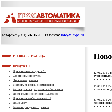
Тел/факс:
50-10-20
. Эл.почта:
info@1c-pa.ru
(4912)
Ново
ГЛАВНАЯ СТРАНИЦА
ПРОДУКТЫ
Программные продукты 1С
22.06.2010
9 и
Собственные продукты
руководителей
Отраслевые решения
Решения, практика, рекомендации
15.06.2010
Тел
Антивирусное программное обеспечение
возможности д
Программное обеспечение Microsoft
Программное обеспечение GFI
31.05.2010
26 
Прайс-лист
телеконференц
Решения для здравоохранения