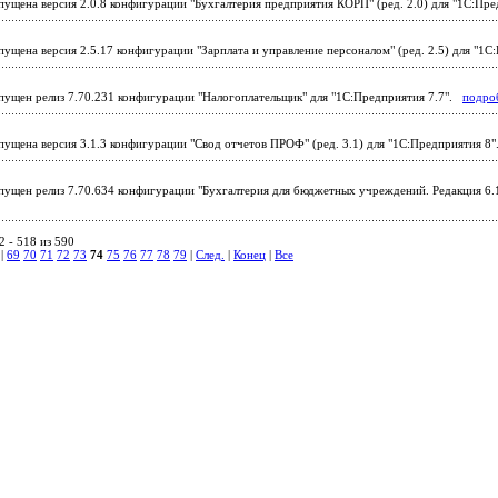
ущена версия 2.0.8 конфигурации "Бухгалтерия предприятия КОРП" (ред. 2.0) для "1С:Пр
ущена версия 2.5.17 конфигурации "Зарплата и управление персоналом" (ред. 2.5) для "1
ущен релиз 7.70.231 конфигурации "Налогоплательщик" для "1С:Предприятия 7.7".
подро
ущена версия 3.1.3 конфигурации "Свод отчетов ПРОФ" (ред. 3.1) для "1С:Предприятия 8
ущен релиз 7.70.634 конфигурации "Бухгалтерия для бюджетных учреждений. Редакция 6.1
 - 518 из 590
|
69
70
71
72
73
74
75
76
77
78
79
|
След.
|
Конец
|
Все