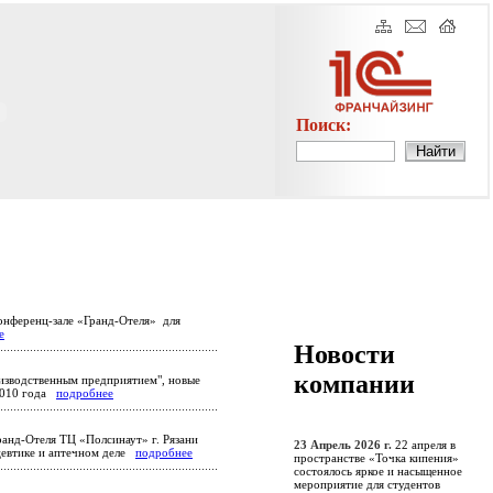
Поиск:
онференц-зале «Гранд-Отеля» для
е
Новости
компании
изводственным предприятием", новые
 2010 года
подробнее
анд-Отеля ТЦ «Полсинаут» г. Рязани
23 Апрель 2026 г.
22 апреля в
цевтике и аптечном деле
подробнее
пространстве «Точка кипения»
состоялось яркое и насыщенное
мероприятие для студентов