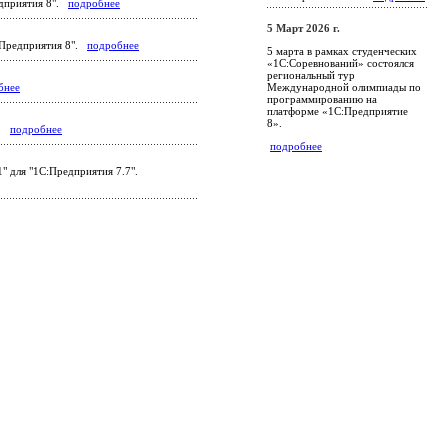
едприятия 8".
подробнее
5 Март 2026 г.
С:Предприятия 8".
подробнее
5 марта в рамках студенческих
«1С:Соревнований» состоялся
региональный тур
Международной олимпиады по
бнее
программированию на
платформе «1С:Предприятие
8».
".
подробнее
подробнее
" для "1С:Предприятия 7.7".