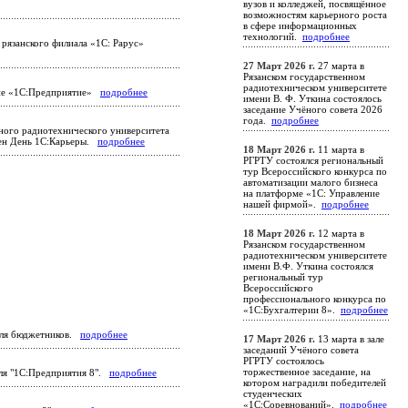
вузов и колледжей, посвящённое
возможностям карьерного роста
в сфере информационных
технологий.
подробнее
рязанского филиала «1С: Рарус»
27 Март 2026 г.
27 марта в
Рязанском государственном
радиотехническом университете
ение «1С:Предприятие»
подробнее
имени В. Ф. Уткина состоялось
заседание Учёного совета 2026
года.
подробнее
нного радиотехнического университета
ден День 1С:Карьеры.
подробнее
18 Март 2026 г.
11 марта в
РГРТУ состоялся региональный
тур Всероссийского конкурса по
автоматизации малого бизнеса
на платформе «1С: Управление
нашей фирмой».
подробнее
18 Март 2026 г.
12 марта в
Рязанском государственном
радиотехническом университете
имени В.Ф. Уткина состоялся
региональный тур
Всероссийского
профессионального конкурса по
«1С:Бухгалтерии 8».
подробнее
 для бюджетников.
подробнее
17 Март 2026 г.
13 марта в зале
заседаний Учёного совета
РГРТУ состоялось
торжественное заседание, на
для "1С:Предприятия 8".
подробнее
котором наградили победителей
студенческих
«1С:Соревнований».
подробнее