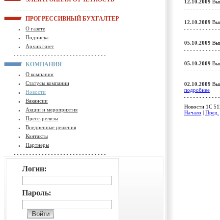
12.10.2009
Вып
ПРОГРЕССИВНЫЙ БУХГАЛТЕР
12.10.2009
Вып
О газете
Подписка
05.10.2009
Вып
Архив газет
05.10.2009
Вып
КОМПАНИЯ
О компании
Статусы компании
02.10.2009
Вып
подробнее
Новости
Вакансии
Новости 1C 512
Акции и мероприятия
Начало
|
Пред.
Пресс-релизы
Внедренные решения
Контакты
Партнеры
Логин:
Пароль: