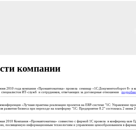
сти компании
юня 2010 года компания «Промавтоматика» провела семинар «1С:Документооборот 8» в к
, специалистов ИТ-служб и сотрудников, отвечающих за договорные отношения
подробне
еконференция «Лучшая практика реализации проектов на ERP-системе "1С: Управление про
ля развития бизнеса при переходе на платформу "1С: Предприятие 8.2" состоялась 2 июня
мая 2010 Компания «Промавтоматика» совместно с фирмой 1С провела в конференц-зале Гр
ию, посвященную информационным технологиям и управлению ценообразованием в фарма