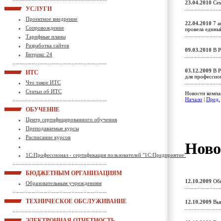
23.04.2010
Сем
УСЛУГИ
Проектное внедрение
22.04.2010
7 а
Сопровождение
провела едины
Тарифные планы
Разработка сайтов
09.03.2010
В Р
Битрикс 24
03.12.2009
В Р
ИТС
для профессио
Что такое ИТС
Статьи об ИТС
Новости компа
Начало
|
Пред.
ОБУЧЕНИЕ
Центр сертифицированного обучения
Преподаваемые курсы
Расписание курсов
Ново
1С:Профессионал - сертификация пользователей "1С:Предприятие"
БЮДЖЕТНЫМ ОРГАНИЗАЦИЯМ
12.10.2009
Обн
Образовательным учреждениям
ТЕХНИЧЕСКОЕ ОБСЛУЖИВАНИЕ
12.10.2009
Вып
ЭЛЕКТРОННАЯ ОТЧЕТНОСТЬ