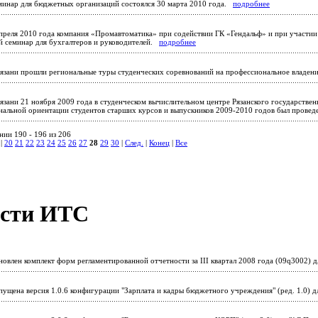
инар для бюджетных организаций состоялся 30 марта 2010 года.
подробнее
преля 2010 года компания «Промавтоматика» при содействии ГК «Гендальф» и при участии 
й семинар для бухгалтеров и руководителей.
подробнее
язани прошли региональные туры студенческих соревнований на профессиональное влад
язани 21 ноября 2009 года в студенческом вычислительном центре Рязанского государстве
нальной ориентации студентов старших курсов и выпускников 2009-2010 годов был прове
нии 190 - 196 из 206
|
20
21
22
23
24
25
26
27
28
29
30
|
След.
|
Конец
|
Все
сти ИТС
овлен комплект форм регламентированной отчетности за III квартал 2008 года (09q3002)
ущена версия 1.0.6 конфигурации "Зарплата и кадры бюджетного учреждения" (ред. 1.0) 