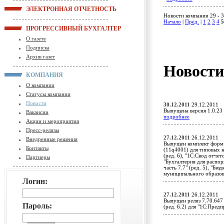
ЭЛЕКТРОННАЯ ОТЧЕТНОСТЬ
Новости компании 29 - 3
Начало
|
Пред.
|
1
2
3
4
5
ПРОГРЕССИВНЫЙ БУХГАЛТЕР
О газете
Подписка
Архив газет
Новост
КОМПАНИЯ
О компании
Статусы компании
Новости
30.12.2011
29.12.2011
Выпущена версия 1.0.23
Вакансии
подробнее
Акции и мероприятия
Пресс-релизы
27.12.2011
26.12.2011
Внедренные решения
Выпущен комплект форм 
Контакты
(11q4001) для типовых 
(ред. 6), "1С:Свод отчет
Партнеры
"Бухгалтерия для распор
часть 7.7" (ред. 5), "Б
муниципального образо
Логин:
27.12.2011
26.12.2011
Выпущен релиз 7.70.647
Пароль:
(ред. 6.2) для "1С:Пред