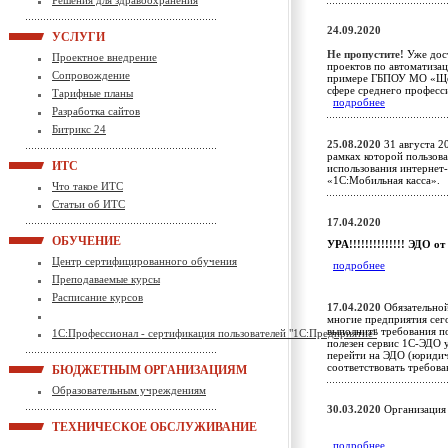
Решения для здравоохранения
24.09.2020
УСЛУГИ
Не пропустите!
Уже дост
Проектное внедрение
проектов по автоматиза
Сопровождение
примере ГБПОУ МО «Щёл
сфере среднего професс
Тарифные планы
подробнее
Разработка сайтов
Битрикс 24
25.08.2020
31 августа 20
рамках которой пользов
ИТС
использования интернет
«1С:Мобильная касса»
Что такое ИТС
Статьи об ИТС
17.04.2020
ОБУЧЕНИЕ
УРА!!!!!!!!!!!!!! ЭД
Центр сертифицированного обучения
подробнее
Преподаваемые курсы
Расписание курсов
17.04.2020
Обязательной
многие предприятия сег
выполнить требования п
1С:Профессионал - сертификация пользователей "1С:Предприятие"
полезен сервис 1С-ЭДО 
перейти на ЭДО (юридич
соответствовать требо
БЮДЖЕТНЫМ ОРГАНИЗАЦИЯМ
Образовательным учреждениям
30.03.2020
Организация 
ТЕХНИЧЕСКОЕ ОБСЛУЖИВАНИЕ
подробнее