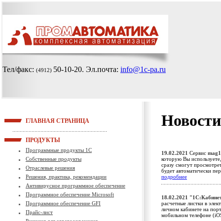
Тел/факс:
50-10-20
. Эл.почта:
info@1c-pa.ru
(4912)
Новости
ГЛАВНАЯ СТРАНИЦА
ПРОДУКТЫ
Программные продукты 1С
19.02.2021
Сервис
mag1
Собственные продукты
которую Вы используете,
сразу смогут просмотрет
Отраслевые решения
будет автоматически пе
Решения, практика, рекомендации
подробнее
Антивирусное программное обеспечение
Программное обеспечение Microsoft
18.02.2021
"1С:Кабине
Программное обеспечение GFI
расчетные листки в элек
личном кабинете на порт
Прайс-лист
мобильном телефоне (iO