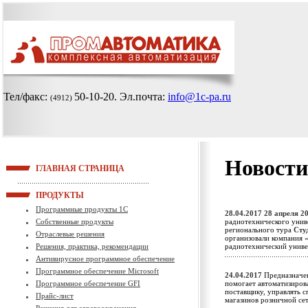
Тел/факс:
50-10-20
. Эл.почта:
info@1c-pa.ru
(4912)
Новости
ГЛАВНАЯ СТРАНИЦА
ПРОДУКТЫ
Программные продукты 1С
28.04.2017
28 апреля 20
Собственные продукты
радиотехнического унив
регионального тура
Сту
Отраслевые решения
организовали компания 
Решения, практика, рекомендации
радиотехнический унив
Антивирусное программное обеспечение
Программное обеспечение Microsoft
24.04.2017
Предназначен
Программное обеспечение GFI
помогает автоматизирова
поставщику, управлять с
Прайс-лист
магазинов розничной с