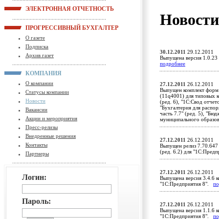
ЭЛЕКТРОННАЯ ОТЧЕТНОСТЬ
Новост
ПРОГРЕССИВНЫЙ БУХГАЛТЕР
О газете
Подписка
30.12.2011
29.12.2011
Архив газет
Выпущена версия 1.0.23
подробнее
КОМПАНИЯ
О компании
27.12.2011
26.12.2011
Выпущен комплект форм 
Статусы компании
(11q4001) для типовых 
Новости
(ред. 6), "1С:Свод отчет
"Бухгалтерия для распор
Вакансии
часть 7.7" (ред. 5), "Б
Акции и мероприятия
муниципального образо
Пресс-релизы
Внедренные решения
27.12.2011
26.12.2011
Контакты
Выпущен релиз 7.70.647
(ред. 6.2) для "1С:Пред
Партнеры
27.12.2011
26.12.2011
Логин:
Выпущена версия 3.4.6 к
"1С:Предприятия 8".
по
Пароль:
27.12.2011
26.12.2011
Выпущена версия 1.1.6 к
"1С:Предприятия 8".
по