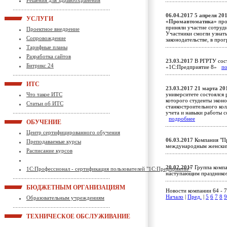
Решения для здравоохранения
06.04.2017
5 апреля 201
УСЛУГИ
«Промавтоматика»
про
приняли участие сотрудн
Проектное внедрение
Участники смогли узнат
Сопровождение
законодательстве, в пр
Тарифные планы
Разработка сайтов
23.03.2017
В РГРТУ сост
Битрикс 24
«1С:Предприятие 8»
п
ИТС
23.03.2017
21 марта 201
Что такое ИТС
университете состоялся 
которого студенты экон
Статьи об ИТС
станкостроительного кол
учета и навыки работы 
подробнее
ОБУЧЕНИЕ
Центр сертифицированного обучения
06.03.2017
Компания "Пр
Преподаваемые курсы
международным женск
Расписание курсов
20.02.2017
Группа компа
1С:Профессионал - сертификация пользователей "1С:Предприятие"
наступающим празднико
БЮДЖЕТНЫМ ОРГАНИЗАЦИЯМ
Новости компании 64 - 7
Начало
|
Пред.
|
5
6
7
8
9
Образовательным учреждениям
ТЕХНИЧЕСКОЕ ОБСЛУЖИВАНИЕ