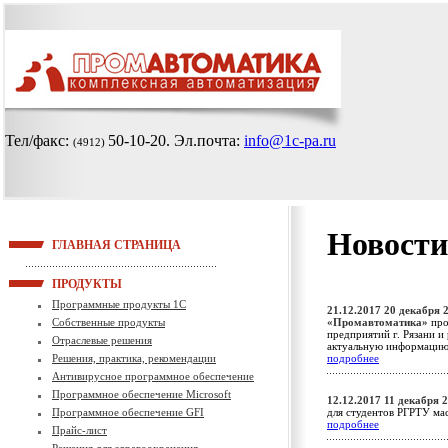
Тел/факс:
50-10-20
. Эл.почта:
info@1c-pa.ru
(4912)
Новости
ГЛАВНАЯ СТРАНИЦА
ПРОДУКТЫ
Программные продукты 1С
21.12.2017
20 декабря 2
Собственные продукты
«Промавтоматика»
про
предприятий г. Рязани и
Отраслевые решения
актуальную информацию 
Решения, практика, рекомендации
подробнее
Антивирусное программное обеспечение
Программное обеспечение Microsoft
12.12.2017
11 декабря 2
Программное обеспечение GFI
для студентов РГРТУ ма
подробнее
Прайс-лист