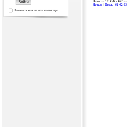
Новости 1C 456 - 462 из
Начало
|
Пред.
|
61
62
63
Запомнить меня на этом компьютере