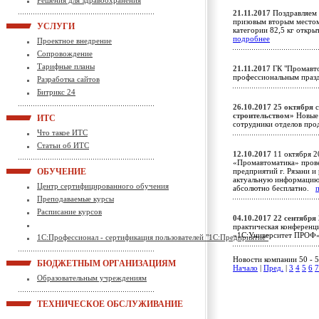
Решения для здравоохранения
21.11.2017
Поздравляем 
призовым вторым местом
УСЛУГИ
категории 82,5 кг откр
подробнее
Проектное внедрение
Сопровождение
Тарифные планы
21.11.2017
ГК "Промавто
профессиональным пра
Разработка сайтов
Битрикс 24
26.10.2017
25 октября
с
строительством»
Новые 
ИТС
сотрудники отделов пр
Что такое ИТС
Статьи об ИТС
12.10.2017
11 октября 2
«Промавтоматика» прове
ОБУЧЕНИЕ
предприятий г. Рязани и
актуальную информацию 
Центр сертифицированного обучения
абсолютно бесплатно.
Преподаваемые курсы
Расписание курсов
04.10.2017
22 сентября
практическая конференц
«1С:Университет ПРОФ»
1С:Профессионал - сертификация пользователей "1С:Предприятие"
Новости компании 50 - 5
БЮДЖЕТНЫМ ОРГАНИЗАЦИЯМ
Начало
|
Пред.
|
3
4
5
6
7
Образовательным учреждениям
ТЕХНИЧЕСКОЕ ОБСЛУЖИВАНИЕ