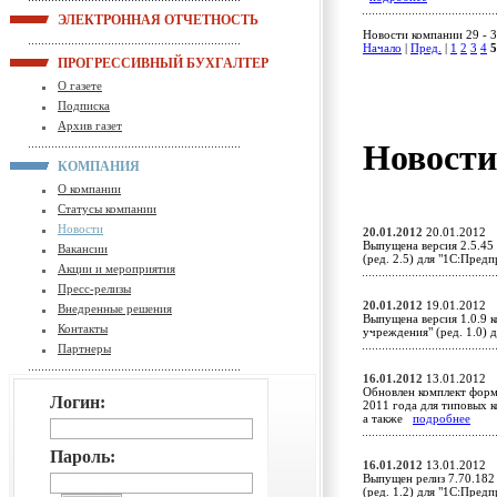
ЭЛЕКТРОННАЯ ОТЧЕТНОСТЬ
Новости компании 29 - 3
Начало
|
Пред.
|
1
2
3
4
5
ПРОГРЕССИВНЫЙ БУХГАЛТЕР
О газете
Подписка
Архив газет
Новост
КОМПАНИЯ
О компании
Статусы компании
Новости
20.01.2012
20.01.2012
Выпущена версия 2.5.45
Вакансии
(ред. 2.5) для "1С:Пред
Акции и мероприятия
Пресс-релизы
20.01.2012
19.01.2012
Внедренные решения
Выпущена версия 1.0.9 
Контакты
учреждения" (ред. 1.0)
Партнеры
16.01.2012
13.01.2012
Обновлен комплект форм
Логин:
2011 года для типовых к
а также
подробнее
Пароль:
16.01.2012
13.01.2012
Выпущен релиз 7.70.182
(ред. 1.2) для "1С:Пред