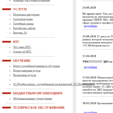
Решения для здравоохранения
24.09.2020
УСЛУГИ
Не пропустите!
Уже дост
Проектное внедрение
проектов по автоматиза
Сопровождение
примере ГБПОУ МО «Щёл
сфере среднего професс
Тарифные планы
подробнее
Разработка сайтов
Битрикс 24
25.08.2020
31 августа 20
рамках которой пользов
ИТС
использования интернет
«1С:Мобильная касса»
Что такое ИТС
Статьи об ИТС
17.04.2020
ОБУЧЕНИЕ
УРА!!!!!!!!!!!!!! ЭД
Центр сертифицированного обучения
подробнее
Преподаваемые курсы
Расписание курсов
17.04.2020
Обязательной
многие предприятия сег
выполнить требования п
1С:Профессионал - сертификация пользователей "1С:Предприятие"
полезен сервис 1С-ЭДО 
перейти на ЭДО (юридич
соответствовать требо
БЮДЖЕТНЫМ ОРГАНИЗАЦИЯМ
Образовательным учреждениям
30.03.2020
Организация 
ТЕХНИЧЕСКОЕ ОБСЛУЖИВАНИЕ
подробнее