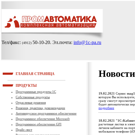
Тел/факс:
50-10-20
. Эл.почта:
info@1c-pa.ru
(4912)
Новости
ГЛАВНАЯ СТРАНИЦА
ПРОДУКТЫ
Программные продукты 1С
19.02.2021
Сервис
mag1
Собственные продукты
которую Вы используете,
сразу смогут просмотрет
Отраслевые решения
будет автоматически пе
Решения, практика, рекомендации
подробнее
Антивирусное программное обеспечение
Программное обеспечение Microsoft
18.02.2021
"1С:Кабине
Программное обеспечение GFI
расчетные листки в элек
личном кабинете на порт
Прайс-лист
мобильном телефоне (iO