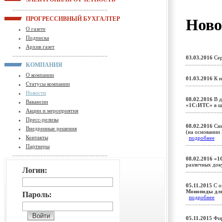
ПРОГРЕССИВНЫЙ БУХГАЛТЕР
Ново
О газете
Подписка
Архив газет
03.03.2016
Сер
КОМПАНИЯ
О компании
01.03.2016
К н
Статусы компании
Новости
08.02.2016
В д
Вакансии
«1С:ИТС»
в ш
Акции и мероприятия
Пресс-релизы
08.02.2016
Сни
Внедренные решения
(на основании
Контакты
подробнее
Партнеры
08.02.2016
«1
различных до
Логин:
05.11.2015
С о
Моноподы для
Пароль:
подробнее
05.11.2015
Фи