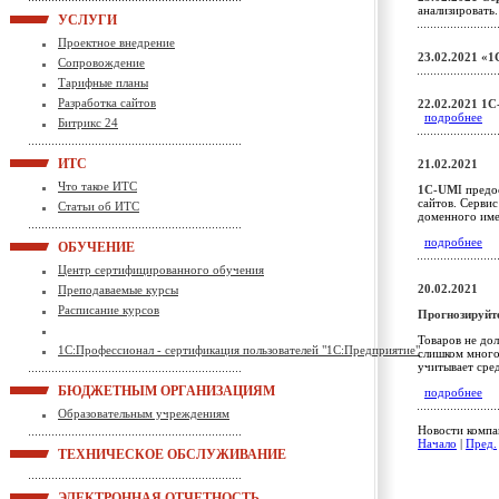
анализироват
УСЛУГИ
Проектное внедрение
23.02.2021
«1
Сопровождение
Тарифные планы
Разработка сайтов
22.02.2021
1С
подробнее
Битрикс 24
ИТС
21.02.2021
Что такое ИТС
1С-UM
I предо
сайтов. Сервис
Статьи об ИТС
доменного им
подробнее
ОБУЧЕНИЕ
Центр сертифицированного обучения
20.02.2021
Преподаваемые курсы
Расписание курсов
Прогнозируйте
Товаров не до
1С:Профессионал - сертификация пользователей "1С:Предприятие"
слишком много
учитывает сред
БЮДЖЕТНЫМ ОРГАНИЗАЦИЯМ
подробнее
Образовательным учреждениям
Новости компан
Начало
|
Пред.
ТЕХНИЧЕСКОЕ ОБСЛУЖИВАНИЕ
ЭЛЕКТРОННАЯ ОТЧЕТНОСТЬ