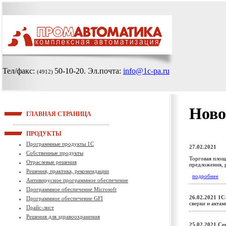
Тел/факс:
50-10-20
. Эл.почта:
info@1c-pa.ru
(4912)
Ново
ГЛАВНАЯ СТРАНИЦА
ПРОДУКТЫ
Программные продукты 1С
27.02.2021
Собственные продукты
Торговая площ
Отраслевые решения
предложения, р
Решения, практика, рекомендации
подробнее
Антивирусное программное обеспечение
Программное обеспечение Microsoft
26.02.2021
1С
Программное обеспечение GFI
сверки и акта
Прайс-лист
Решения для здравоохранения
25.02.2021
Се