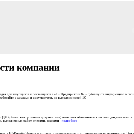
сти компании
адка для закупщиков и поставщиков в «1С:Предприятии 8» - публикуйте информацию о сво
аботайте с заказами и документами, не выходя из своей 1С
-ЭДО
(обмен электронными документами) позволяет обмениваться любыми документами: сч
ми, выполненных работ, счетами, заказами
подробнее
рвис «1С-Ритейл Чекер»
– это ваш помощник-эксперт по управлению ассортиментом. Это н