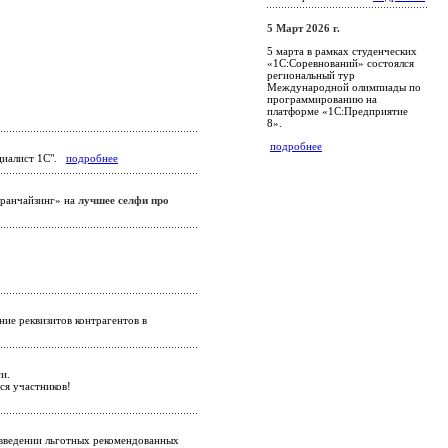
5 Март 2026 г.
5 марта в рамках студенческих
«1С:Соревнований» состоялся
региональный тур
Международной олимпиады по
программированию на
платформе «1С:Предприятие
8».
подробнее
ециалист 1С".
подробнее
Франчайзинг» на
лучшее селфи про
ние реквизитов контрагентов в
и.
ся участников!
 введении льготных рекомендованных