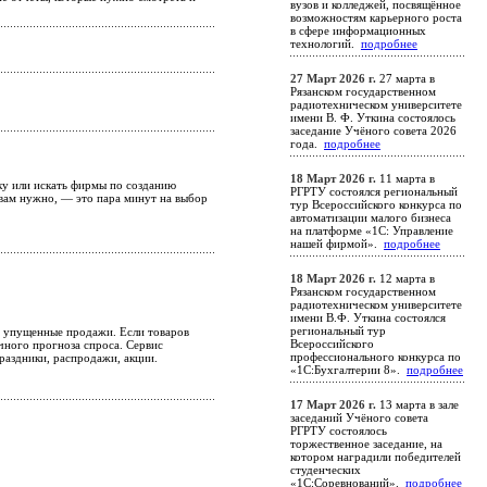
вузов и колледжей, посвящённое
возможностям карьерного роста
в сфере информационных
технологий.
подробнее
27 Март 2026 г.
27 марта в
Рязанском государственном
радиотехническом университете
имени В. Ф. Уткина состоялось
заседание Учёного совета 2026
года.
подробнее
18 Март 2026 г.
11 марта в
тку или искать фирмы по созданию
РГРТУ состоялся региональный
о вам нужно, — это пара минут на выбор
тур Всероссийского конкурса по
автоматизации малого бизнеса
на платформе «1С: Управление
нашей фирмой».
подробнее
18 Март 2026 г.
12 марта в
Рязанском государственном
радиотехническом университете
имени В.Ф. Уткина состоялся
региональный тур
ют упущенные продажи. Если товаров
Всероссийского
чного прогноза спроса. Сервис
профессионального конкурса по
раздники, распродажи, акции.
«1С:Бухгалтерии 8».
подробнее
17 Март 2026 г.
13 марта в зале
заседаний Учёного совета
РГРТУ состоялось
торжественное заседание, на
котором наградили победителей
студенческих
«1С:Соревнований».
подробнее