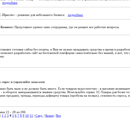
ь.
подробнее
С-Просто»
- решение для небольшого бизнеса
подробнее
-Коннект:
Представьте единое окно сотрудника, где он решает все рабочие вопросы.
ставляет готовые сайты без оплаты, и Вам не нужно вкладывать средства и время в разрабо
 поможет разработать сайт на бесплатной платформе самостоятельно без знаний, и всё, чт
ени.
 спрос и управляйте запасами
лжно быть мало и не должно быть много. Если товаров недостаточно - в магазине возника
 - в обороте замораживаются лишние средства. Используйте сервис 1С-Товары для более то
ние продажи, тренды, периоды дефицита товара (пробелы на полках), сезонность спроса, п
ии 22 - 28 из 206
|
1
2
3
4
5
6
7
8
9
10
11
|
След.
|
Конец
|
Все