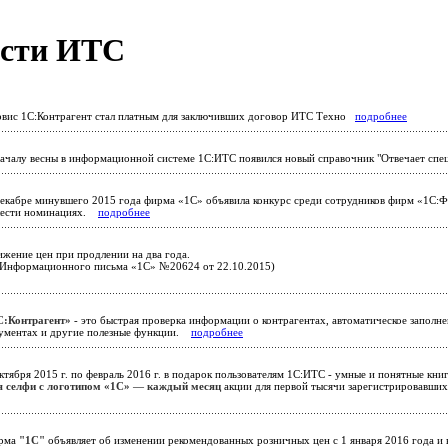
сти ИТС
вис 1С:Контрагент стал платным для заключивших договор ИТС Техно
подробнее
ачалу весны в информационной системе 1С:ИТС появился новый справочник "Отвечает сп
екабре минувшего 2015 года фирма «1С» объявила конкурс среди сотрудников фирм «1С:
ести номинациях.
подробнее
жение цен при продлении на два года.
 Информационного письма «1С» №20624 от 22.10.2015)
С:Контрагент»
- это быстрая проверка информации о контрагентах, автоматическое заполне
кументах и другие полезные функции.
подробнее
ктября 2015 г. по февраль 2016 г. в подарок пользователям 1С:ИТС - умные и понятные книг
 селфи с логотипом «1С»
—
каждый месяц
акции для первой тысячи зарегистрировавших
рма
"1С"
объявляет об изменении рекомендованных розничных цен c 1 января 2016 года и