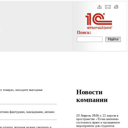
Поиск:
их товарах, находите выгодные
Новости
компании
етами-фактурами, накладными, актами-
23 Апрель 2026 г.
22 апреля в
пространстве «Точка кипения»
состоялось яркое и насыщенное
мероприятие для студентов
е отчеты, которые нужно смотреть и