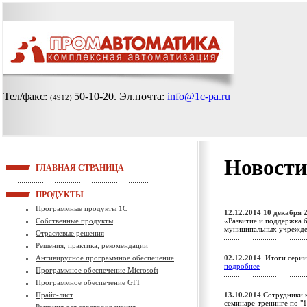
Тел/факс:
50-10-20
. Эл.почта:
info@1c-pa.ru
(4912)
Новости
ГЛАВНАЯ СТРАНИЦА
ПРОДУКТЫ
Программные продукты 1С
12.12.2014
10 декабря 2
Собственные продукты
«Развитие и поддержка 
муниципальных учреж
Отраслевые решения
Решения, практика, рекомендации
Антивирусное программное обеспечение
02.12.2014
Итоги серии
подробнее
Программное обеспечение Microsoft
Программное обеспечение GFI
Прайс-лист
13.10.2014
Сотрудники 
семинаре-тренинге по "