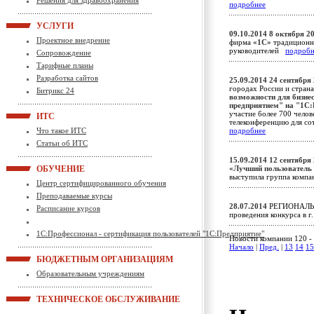
Решения для здравоохранения
подробнее
УСЛУГИ
09.10.2014
8 октября 20
Проектное внедрение
фирма
«1С»
традиционн
руководителей
подробн
Сопровождение
Тарифные планы
Разработка сайтов
25.09.2014
24 сентября 
городах России и стран
Битрикс 24
возможности для бизнес
предприятием" на "1С:
участие более 700 чело
ИТС
телеконференцию для со
Что такое ИТС
подробнее
Статьи об ИТС
15.09.2014
12 сентября 
ОБУЧЕНИЕ
«Лучший пользователь
выступила группа комп
Центр сертифицированного обучения
Преподаваемые курсы
28.07.2014
РЕГИОНАЛЬН
Расписание курсов
проведения конкурса в г.
1С:Профессионал - сертификация пользователей "1С:Предприятие"
Новости компании 120 - 
Начало
|
Пред.
|
13
14
15
БЮДЖЕТНЫМ ОРГАНИЗАЦИЯМ
Образовательным учреждениям
ТЕХНИЧЕСКОЕ ОБСЛУЖИВАНИЕ