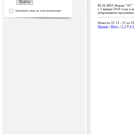
05.11.2015
Фирма
"1С"
c 1 января 2016 года и
Запомнить меня на этом компьютере
непрерывном продлени
Новости 1C 15 - 21 из 5
Начало
|
Пред.
|
1
2
3
4
5