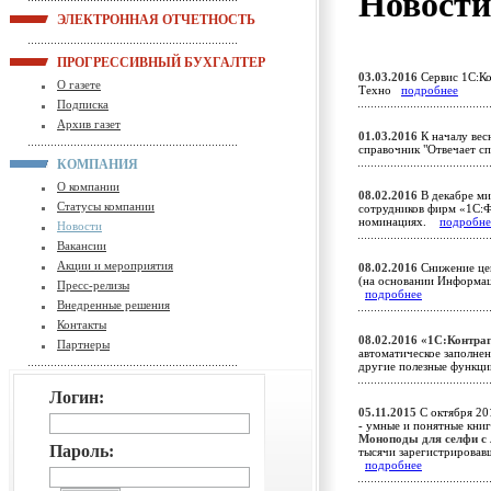
Новост
ЭЛЕКТРОННАЯ ОТЧЕТНОСТЬ
ПРОГРЕССИВНЫЙ БУХГАЛТЕР
03.03.2016
Сервис 1С:Ко
О газете
Техно
подробнее
Подписка
Архив газет
01.03.2016
К началу вес
справочник "Отвечает с
КОМПАНИЯ
О компании
08.02.2016
В декабре ми
Статусы компании
сотрудников фирм «1С:
номинациях.
подробне
Новости
Вакансии
Акции и мероприятия
08.02.2016
Снижение цен
(на основании Информа
Пресс-релизы
подробнее
Внедренные решения
Контакты
08.02.2016
«1С:Контраг
Партнеры
автоматическое заполнен
другие полезные функ
Логин:
05.11.2015
С октября 201
- умные и понятные книг
Моноподы для селфи с
Пароль:
тысячи зарегистрировав
подробнее