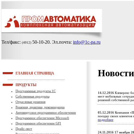
Тел/факс:
50-10-20
. Эл.почта:
info@1c-pa.ru
(4912)
Новости
ГЛАВНАЯ СТРАНИЦА
ПРОДУКТЫ
Программные продукты 1С
14.12.2016
Клеверенс бо
Собственные продукты
мест мобильных сотрудн
решений собственной р
Отраслевые решения
Решения, практика, рекомендации
Антивирусное программное обеспечение
05.12.2016
Компания
«П
поездку своих клиентов 
Программное обеспечение Microsoft
подробнее
Программное обеспечение GFI
Прайс-лист
24.11.2016
17 ноября 2