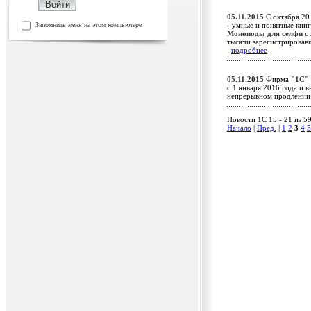
05.11.2015
С октября 201
Запомнить меня на этом компьютере
- умные и понятные книг
Моноподы для селфи с
тысячи зарегистрировав
подробнее
05.11.2015
Фирма
"1С"
c 1 января 2016 года и
непрерывном продлени
Новости 1C 15 - 21 из 5
Начало
|
Пред.
|
1
2
3
4
5