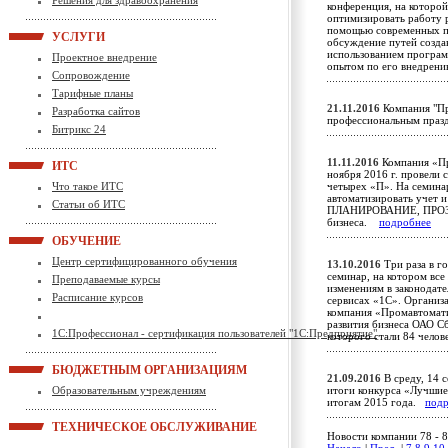
Решения для здравоохранения
конференция, на которой
оптимизировать работу 
помощью современных п
УСЛУГИ
обсуждение путей созда
использованием програ
Проектное внедрение
опытом по его внедре
Сопровождение
Тарифные планы
21.11.2016
Компания "Пр
Разработка сайтов
профессиональным пра
Битрикс 24
11.11.2016
Компания «Пр
ИТС
ноября 2016 г. провели
Что такое ИТС
четырех «П». На семина
автоматизировать учет 
Статьи об ИТС
ПЛАНИРОВАНИЕ, ПРО
бизнеса.
подробнее
ОБУЧЕНИЕ
Центр сертифицированного обучения
13.10.2016
Три раза в г
семинар, на котором вс
Преподаваемые курсы
изменениям в законодате
Расписание курсов
сервисах «1С». Организа
компания «Промавтоматик
развития бизнеса ОАО С
1С:Профессионал - сертификация пользователей "1С:Предприятие"
которого стали 84 челов
БЮДЖЕТНЫМ ОРГАНИЗАЦИЯМ
21.09.2016
В среду, 14 с
Образовательным учреждениям
итоги конкурса «Лучшие
итогам 2015 года.
под
ТЕХНИЧЕСКОЕ ОБСЛУЖИВАНИЕ
Новости компании 78 - 8