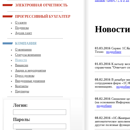
Начало
|
Пред.
|
7
8
9
10
ЭЛЕКТРОННАЯ ОТЧЕТНОСТЬ
ПРОГРЕССИВНЫЙ БУХГАЛТЕР
О газете
Новост
Подписка
Архив газет
КОМПАНИЯ
03.03.2016
Сервис 1С:Ко
О компании
Техно
подробнее
Статусы компании
Новости
01.03.2016
К началу вес
Вакансии
справочник "Отвечает с
Акции и мероприятия
Пресс-релизы
08.02.2016
В декабре ми
Внедренные решения
сотрудников фирм «1С:
Контакты
номинациях.
подробне
Партнеры
08.02.2016
Снижение цен
(на основании Информа
Логин:
подробнее
08.02.2016
«1С:Контраг
Пароль:
автоматическое заполнен
другие полезные функ