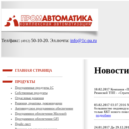
Тел/факс:
50-10-20
. Эл.почта:
info@1c-pa.ru
(4912)
Новости
ГЛАВНАЯ СТРАНИЦА
ПРОДУКТЫ
Программные продукты 1С
10.02.2017
Компания «Пр
Собственные продукты
Рязанской ТПП - «Страт
Отраслевые решения
Решения, практика, рекомендации
03.02.2017
03.07.2016 №
Антивирусное программное обеспечение
большинство индивидуал
только ККТ нового поко
Программное обеспечение Microsoft
подробнее
Программное обеспечение GFI
Прайс-лист
24.01.2017
До 29.12.20