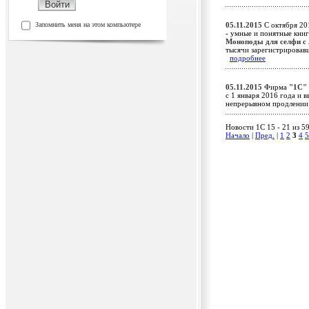
Запомнить меня на этом компьютере
05.11.2015
С октября 201
- умные и понятные книг
Моноподы для селфи с
тысячи зарегистрировав
подробнее
05.11.2015
Фирма
"1С"
c 1 января 2016 года и
непрерывном продлени
Новости 1C 15 - 21 из 5
Начало
|
Пред.
|
1
2
3
4
5