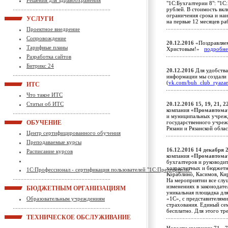
Решения для здравоохранения
"1С:Бухгалтерии 8": "1С:
рублей. В стоимость вкл
ограничения срока и на
УСЛУГИ
на первые 12 месяцев р
Проектное внедрение
Сопровождение
20.12.2016
«Поздравляе
Тарифные планы
Христовым!»
подробне
Разработка сайтов
Битрикс 24
20.12.2016
Для удобства
информации мы создали 
(
vk.com/buh_club_ryaza
ИТС
Что такое ИТС
Статьи об ИТС
20.12.2016
15, 19, 21, 
компания
«Промавтома
и муниципальных учрежд
ОБУЧЕНИЕ
государственного учреж
Рязани и Рязанской обл
Центр сертифицированного обучения
Преподаваемые курсы
16.12.2016
14 декабря 2
Расписание курсов
компания
«Промавтома
бухгалтеров и руководит
хозрасчетных и бюджетны
1С:Профессионал - сертификация пользователей "1С:Предприятие"
Кораблино, Касимов, Кир
На мероприятии все слу
изменениях в законодате
БЮДЖЕТНЫМ ОРГАНИЗАЦИЯМ
уникальная площадка дл
Образовательным учреждениям
«1С», с представителям
страхования. Единый с
бесплатно. Для этого тр
ТЕХНИЧЕСКОЕ ОБСЛУЖИВАНИЕ