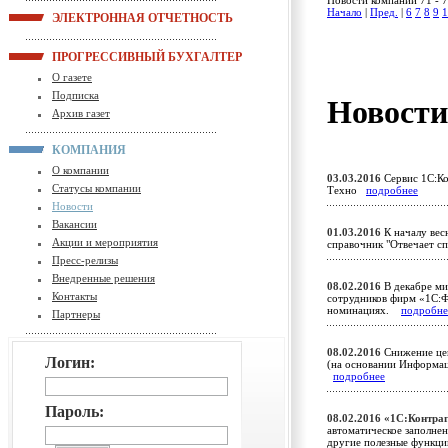
Новости компании 71 - 7
Начало
|
Пред.
|
6
7
8
9
1
ЭЛЕКТРОННАЯ ОТЧЕТНОСТЬ
ПРОГРЕССИВНЫЙ БУХГАЛТЕР
О газете
Подписка
Новост
Архив газет
КОМПАНИЯ
О компании
03.03.2016
Сервис 1С:Ко
Статусы компании
Техно
подробнее
Новости
Вакансии
01.03.2016
К началу вес
Акции и мероприятия
справочник "Отвечает с
Пресс-релизы
Внедренные решения
08.02.2016
В декабре ми
Контакты
сотрудников фирм «1С:
номинациях.
подробне
Партнеры
08.02.2016
Снижение цен
Логин:
(на основании Информа
подробнее
Пароль:
08.02.2016
«1С:Контраг
автоматическое заполнен
другие полезные функ