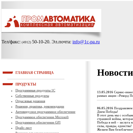
Тел/факс:
50-10-20
. Эл.почта:
info@1c-pa.ru
(4912)
Новости
ГЛАВНАЯ СТРАНИЦА
ПРОДУКТЫ
Программные продукты 1С
13.05.2016
Сервис-инжен
Собственные продукты
рамках акции «Рекорд П
Отраслевые решения
Решения, практика, рекомендации
06.05.2016
Поздравляем 
Антивирусное программное обеспечение
Днем Победы!
В этот день мы с особы
Программное обеспечение Microsoft
страшной войны, которая
Программное обеспечение GFI
Победа в ней – заслуга 
силы, правды, единства!
Прайс-лист
Желаем Вам безоблачног