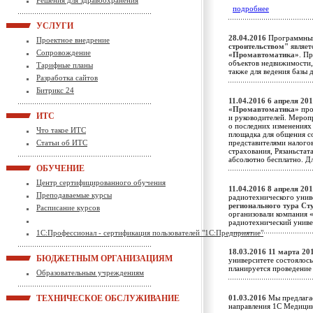
Решения для здравоохранения
подробнее
УСЛУГИ
28.04.2016
Программны
Проектное внедрение
строительством"
являет
Сопровождение
«Промавтоматика»
. П
объектов недвижимости, к
Тарифные планы
также для ведения базы
Разработка сайтов
Битрикс 24
11.04.2016
6 апреля 201
«Промавтоматика»
про
ИТС
и руководителей. Мероп
о последних изменениях 
Что такое ИТС
площадка для общения с
Статьи об ИТС
представителями налого
страхования, Рязаньста
абсолютно бесплатно. Д
ОБУЧЕНИЕ
Центр сертифицированного обучения
11.04.2016
8 апреля 201
Преподаваемые курсы
радиотехнического унив
регионального тура Ст
Расписание курсов
организовали компания
радиотехнический унив
1С:Профессионал - сертификация пользователей "1С:Предприятие"
18.03.2016
11 марта 201
БЮДЖЕТНЫМ ОРГАНИЗАЦИЯМ
университете состоялось
планируется проведение
Образовательным учреждениям
ТЕХНИЧЕСКОЕ ОБСЛУЖИВАНИЕ
01.03.2016
Мы предлагае
направления 1С Медици