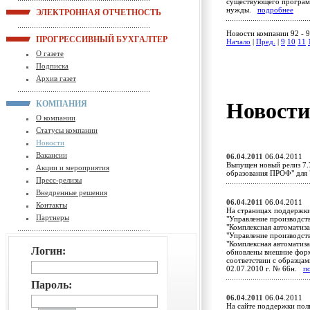
существующего програм
нужды.
подробнее
ЭЛЕКТРОННАЯ ОТЧЕТНОСТЬ
Новости компании 92 - 9
ПРОГРЕССИВНЫЙ БУХГАЛТЕР
Начало
|
Пред.
|
9
10
11
О газете
Подписка
Архив газет
Новост
КОМПАНИЯ
О компании
Статусы компании
Новости
Вакансии
06.04.2011
06.04.2011
Выпущен новый релиз 7.
Акции и мероприятия
образования ПРОФ" для
Пресс-релизы
Внедренные решения
06.04.2011
06.04.2011
Контакты
На страницах поддержки
Партнеры
"Управление производст
"Комплексная автоматиза
"Управление производст
"Комплексная автоматиза
Логин:
обновлены внешние форм
соответствии с образца
02.07.2010 г. № 66н.
п
Пароль:
06.04.2011
06.04.2011
На сайте поддержки пол