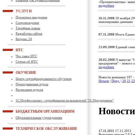
Решения для здравоохранения
«Промавтоматика» занял
подробнее
УСЛУГИ
Проектное внедрение
26.11.2008
20 ноября 200
инженерными данным
Сопровождение
Тарифные планы
Разработка сайтов
07.11.2008
Итоги Едино
Битрикс 24
23.09.2008
Единый семи
ИТС
Что такое ИТС
28.02.2008
О выпуске "1
Статьи об ИТС
предприятия" – нового о
подробнее
ОБУЧЕНИЕ
Новости компании 197 - 
Центр сертифицированного обучения
Начало
|
Пред.
|
20
21
22
Преподаваемые курсы
Расписание курсов
1С:Профессионал - сертификация пользователей "1С:Предприятие"
Новост
БЮДЖЕТНЫМ ОРГАНИЗАЦИЯМ
Образовательным учреждениям
ТЕХНИЧЕСКОЕ ОБСЛУЖИВАНИЕ
17.11.2011
17.11.2011
Выпущена версия 2.0.5 