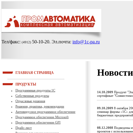
Тел/факс:
50-10-20
. Эл.почта:
info@1c-pa.ru
(4912)
Новости
ГЛАВНАЯ СТРАНИЦА
ПРОДУКТЫ
Программные продукты 1С
14.10.2009
Продукт "Эла
Собственные продукты
сертификат "Совместим
Отраслевые решения
Решения, практика, рекомендации
09.10.2009
8 октября 20
Антивирусное программное обеспечение
семинар фирмы «1С» для 
бюджетных предприят
Программное обеспечение Microsoft
Программное обеспечение GFI
Прайс-лист
08.12.2008
Подведены ит
проектов с использован